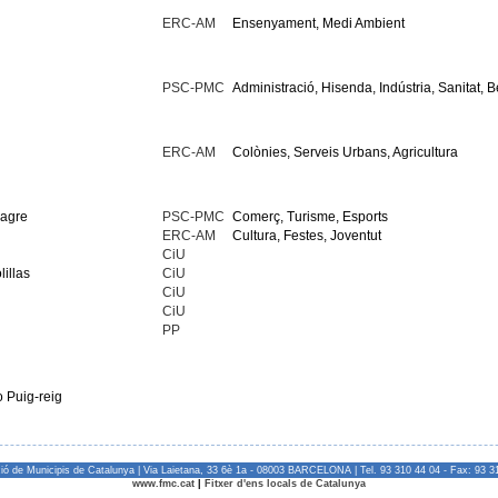
ERC-AM
Ensenyament, Medi Ambient
PSC-PMC
Administració, Hisenda, Indústria, Sanitat, 
ERC-AM
Colònies, Serveis Urbans, Agricultura
nagre
PSC-PMC
Comerç, Turisme, Esports
ERC-AM
Cultura, Festes, Joventut
CiU
lillas
CiU
CiU
CiU
PP
 Puig-reig
ió de Municipis de Catalunya | Via Laietana, 33 6è 1a - 08003 BARCELONA | Tel. 93 310 44 04 - Fax: 93 3
www.fmc.cat
|
Fitxer d'ens locals de Catalunya