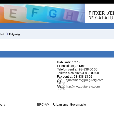
bètic
Puig-reig
Habitants: 4.275
Extensió: 46,23 Km²
Telèfon central: 93-838 00 00
Telèfon alcaldia: 93-838 00 00
Fax central: 93-838 13 02
ajuntament@puig-reig.com
http://www.puig-reig.com
bera
ERC-AM
Urbanisme, Governació