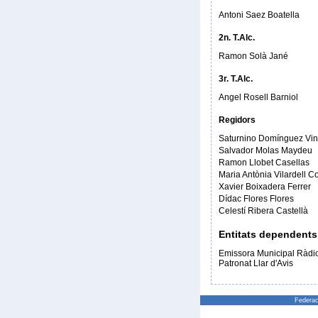
Antoni Saez Boatella
2n. T.Alc.
Ramon Solà Jané
3r. T.Alc.
Angel Rosell Barniol
Regidors
Saturnino Domínguez Vi
Salvador Molas Maydeu
Ramon Llobet Casellas
Maria Antònia Vilardell Co
Xavier Boixadera Ferrer
Dídac Flores Flores
Celestí Ribera Castellà
Entitats dependents
Emissora Municipal Ràdio
Patronat Llar d'Avis
Federac