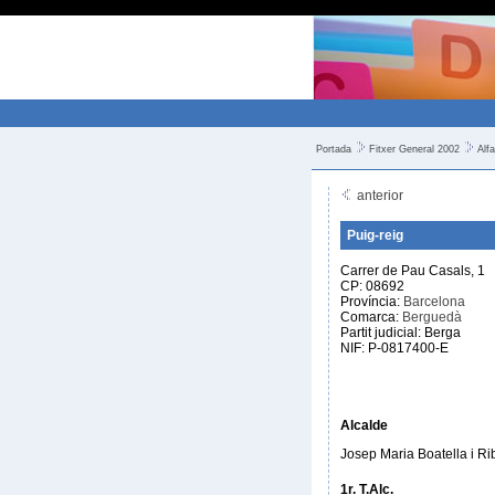
Portada
Fitxer General 2002
Alfa
anterior
Puig-reig
Carrer de Pau Casals, 1
CP: 08692
Província:
Barcelona
Comarca:
Berguedà
Partit judicial: Berga
NIF: P-0817400-E
Alcalde
Josep Maria Boatella i Ri
1r. T.Alc.