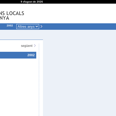
9 d'agost de 2026
2002
següent
2002