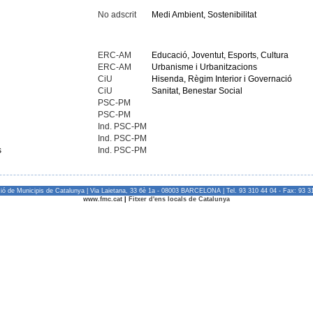
No adscrit
Medi Ambient, Sostenibilitat
ERC-AM
Educació, Joventut, Esports, Cultura
ERC-AM
Urbanisme i Urbanitzacions
CiU
Hisenda, Règim Interior i Governació
CiU
Sanitat, Benestar Social
PSC-PM
PSC-PM
Ind. PSC-PM
Ind. PSC-PM
s
Ind. PSC-PM
ió de Municipis de Catalunya | Via Laietana, 33 6è 1a - 08003 BARCELONA | Tel. 93 310 44 04 - Fax: 93 3
www.fmc.cat
|
Fitxer d'ens locals de Catalunya