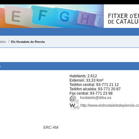
bètic
Els Hostalets de Pierola
a
Habitants: 2.612
Extensió: 33,33 Km²
Telèfon central: 93-771 21 12
Telèfon alcaldia: 93-771 20 87
Fax central: 93-771 23 98
hostalets@diba.es
http://www.elshostaletsdepierola.
ERC-AM