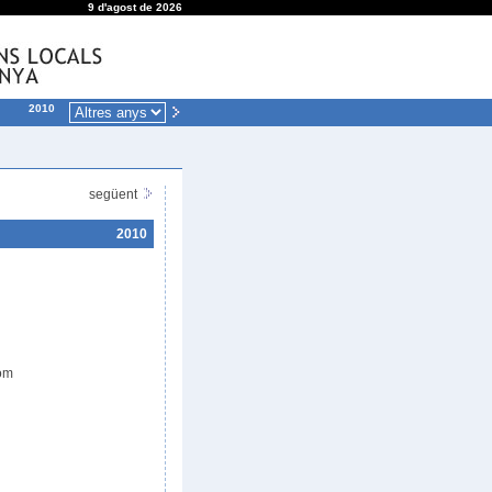
9 d'agost de 2026
2010
següent
2010
com