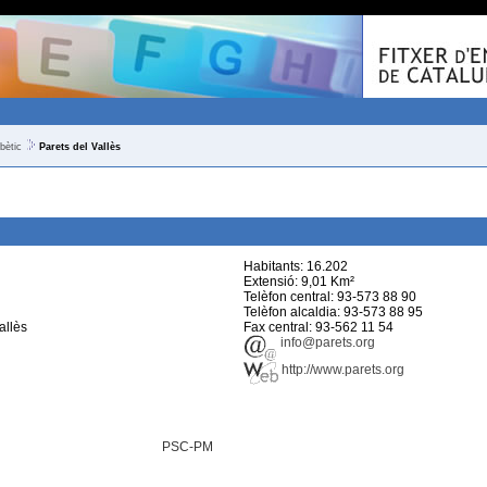
bètic
Parets del Vallès
Habitants: 16.202
Extensió: 9,01 Km²
Telèfon central: 93-573 88 90
Telèfon alcaldia: 93-573 88 95
Vallès
Fax central: 93-562 11 54
info@parets.org
http://www.parets.org
PSC-PM