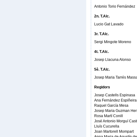
Antonio Torio Fernández
2n. T.Alc.
Lucio Gat Lavado
3r. T.Alc.
Sergi Mingote Moreno
4t. T.Alc.
Josep Llacuna Alonso
5è. T.Alc.
Josep Maria Tarrés Mass
Regidors
Josep Castells Espinasa
Ana Fernández Espiñeira
Raquel García Mesa
Josep Maria Guzman He
Rosa Martí Conill
José Antonio Morguí Cast
Lluís Cucurella
Joan Martorell Mompart
Anna Maria de Agustín de