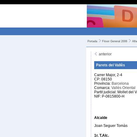
Portada
Fitxer General 2006
Alfa
anterior
Parets del Vallès
Carrer Major, 2-4
CP: 08150
Província:
Barcelona
Comarca:
Vallès Oriental
Partit judicial: Mollet del 
NIF: P-0815800-H
Alcalde
Joan Seguer Tomàs
1r. T.Alc.