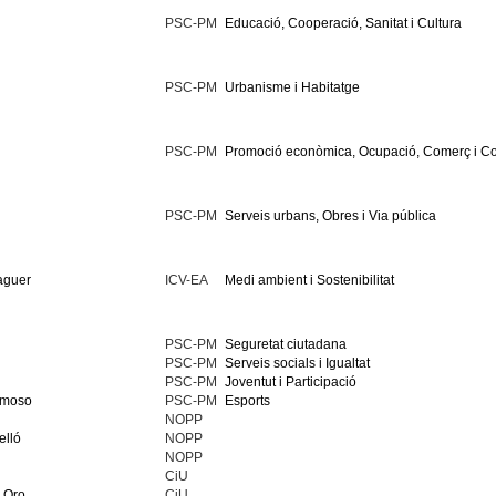
PSC-PM
Educació, Cooperació, Sanitat i Cultura
PSC-PM
Urbanisme i Habitatge
PSC-PM
Promoció econòmica, Ocupació, Comerç i 
PSC-PM
Serveis urbans, Obres i Via pública
aguer
ICV-EA
Medi ambient i Sostenibilitat
PSC-PM
Seguretat ciutadana
PSC-PM
Serveis socials i Igualtat
PSC-PM
Joventut i Participació
rmoso
PSC-PM
Esports
NOPP
elló
NOPP
NOPP
CiU
 Oro
CiU