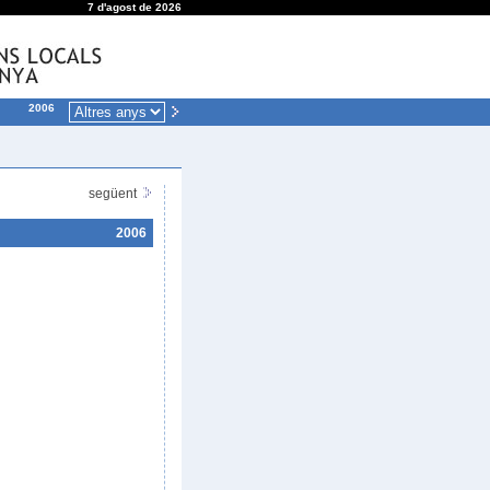
7 d'agost de 2026
2006
següent
2006