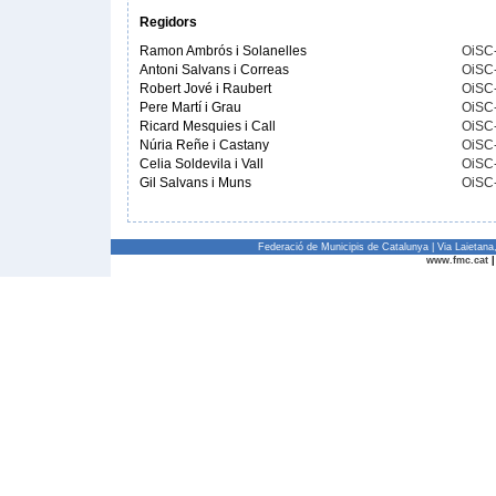
Regidors
Ramon Ambrós i Solanelles
OiSC
Antoni Salvans i Correas
OiSC
Robert Jové i Raubert
OiSC
Pere Martí i Grau
OiSC
Ricard Mesquies i Call
OiSC
Núria Reñe i Castany
OiSC
Celia Soldevila i Vall
OiSC
Gil Salvans i Muns
OiSC
Federació de Municipis de Catalunya | Via Laietan
www.fmc.cat