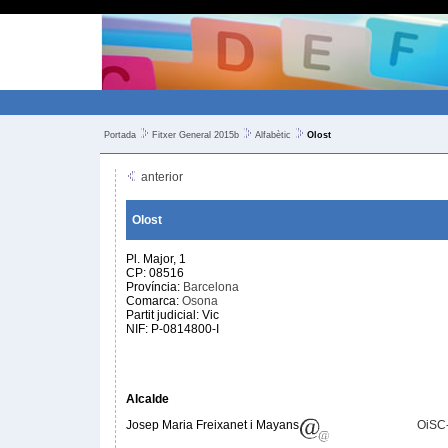
Portada
Fitxer General 2015b
Alfabètic
Olost
anterior
Olost
Pl. Major, 1
CP: 08516
Província:
Barcelona
Comarca:
Osona
Partit judicial: Vic
NIF: P-0814800-I
Alcalde
Josep Maria Freixanet i Mayans
OiSC