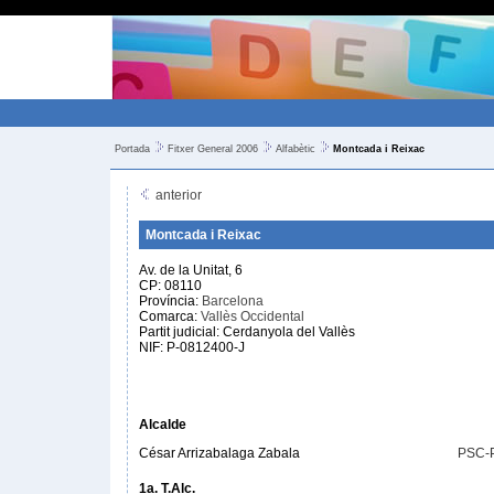
Portada
Fitxer General 2006
Alfabètic
Montcada i Reixac
anterior
Montcada i Reixac
Av. de la Unitat, 6
CP: 08110
Província:
Barcelona
Comarca:
Vallès Occidental
Partit judicial: Cerdanyola del Vallès
NIF: P-0812400-J
Alcalde
César Arrizabalaga Zabala
PSC-
1a. T.Alc.