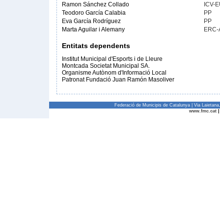
Ramon Sánchez Collado
ICV-E
Teodoro García Calabia
PP
Eva García Rodríguez
PP
Marta Aguilar i Alemany
ERC-
Entitats dependents
Institut Municipal d'Esports i de Lleure
Montcada Societat Municipal SA.
Organisme Autònom d'Informació Local
Patronat Fundació Juan Ramón Masoliver
Federació de Municipis de Catalunya | Via Laietan
www.fmc.cat