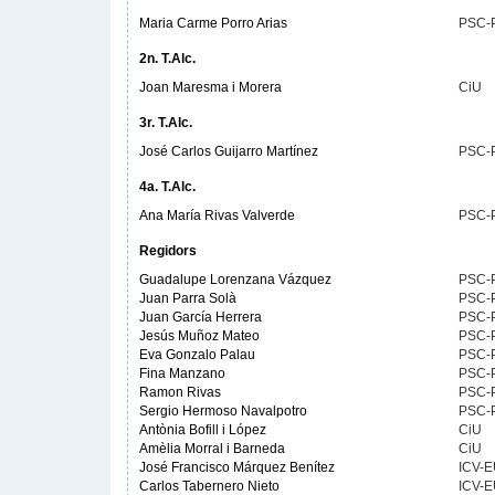
Maria Carme Porro Arias
PSC-
2n. T.Alc.
Joan Maresma i Morera
CiU
3r. T.Alc.
José Carlos Guijarro Martínez
PSC-
4a. T.Alc.
Ana María Rivas Valverde
PSC-
Regidors
Guadalupe Lorenzana Vázquez
PSC-
Juan Parra Solà
PSC-
Juan García Herrera
PSC-
Jesús Muñoz Mateo
PSC-
Eva Gonzalo Palau
PSC-
Fina Manzano
PSC-
Ramon Rivas
PSC-
Sergio Hermoso Navalpotro
PSC-
Antònia Bofill i López
CiU
Amèlia Morral i Barneda
CiU
José Francisco Márquez Benítez
ICV-E
Carlos Tabernero Nieto
ICV-E