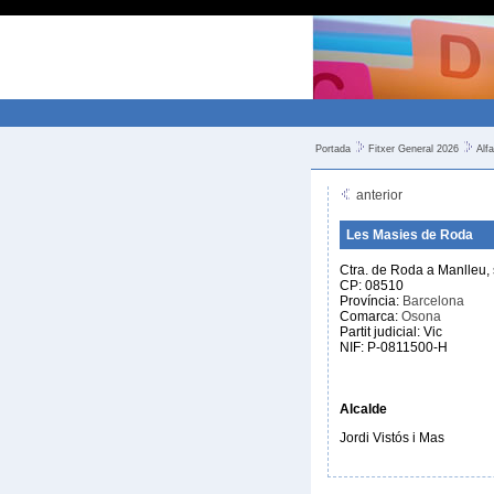
Portada
Fitxer General 2026
Alfa
anterior
Les Masies de Roda
Ctra. de Roda a Manlleu, 
CP: 08510
Província:
Barcelona
Comarca:
Osona
Partit judicial: Vic
NIF: P-0811500-H
Alcalde
Jordi Vistós i Mas