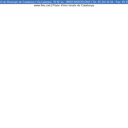
ió de Municipis de Catalunya | Via Laietana, 33 6è 1a - 08003 BARCELONA | Tel. 93 310 44 04 - Fax: 93 3
www.fmc.cat
|
Fitxer d'ens locals de Catalunya