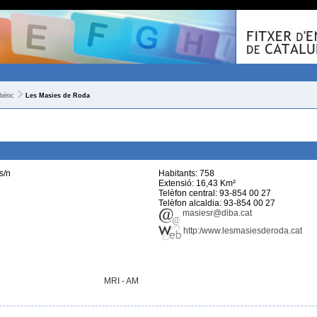
bètic
Les Masies de Roda
s/n
Habitants: 758
Extensió: 16,43 Km²
Telèfon central: 93-854 00 27
Telèfon alcaldia: 93-854 00 27
masiesr@diba.cat
http:/www.lesmasiesderoda.cat
MRI - AM