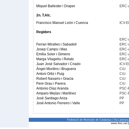
Miquel Ballester i Draper
ERC-
2n. T.Alc.
Francisco Manuel León i Cuenca
ICV-
Regidors
ERC-
Ferran Miralles i Sabadell
ERC-
Josep Camps i Mas
ERC-
Emília Soler i Gimeno
ERC-
Marga Vilageliu i Relats
ERC-
Juan José Salvador i Criado
ICV-
Àngel Montins i Bruguera
CiU
Antoni Ortiz i Puig
CiU
Robert Navarro i Gracia
CiU
Pere Grau i Parera
CiU
Antonio Díaz Aranda
PSC-
Amparo Mejías i Martínez
PSC-
José Santiago Ariza
PP
José Antonio Ferreiro i Valle
PP
Federació de Municipis de Catalunya | Via Laietan
www.fmc.cat