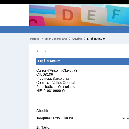
Portada
Fitxer General 2006
Alfabètic
Lliçà d'Amunt
anterior
Lliçà d'Amunt
Carrer d'Anselm Clavé, 73
CP: 08186
Província:
Barcelona
Comarca:
Vallès Oriental
Partit judicial: Granollers
NIF: P-0810600-G
Alcalde
Joaquim Ferriol i Tarafa
ERC-
1r. T.Alc.