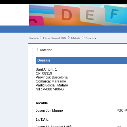
Portada
Fitxer General 2002
Alfabètic
Dosrius
anterior
Dosrius
Sant Antoni, 1
CP: 08319
Província:
Barcelona
Comarca:
Maresme
Partit judicial: Mataró
NIF: P-0807400-G
Alcalde
Josep Jo i Munné
PSC-
1r. T.Alc.