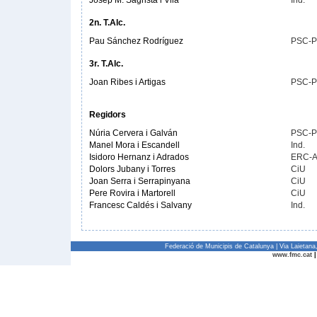
Josep M. Sagristà i Vilà
Ind.
2n. T.Alc.
Pau Sánchez Rodríguez
PSC-
3r. T.Alc.
Joan Ribes i Artigas
PSC-
Regidors
Núria Cervera i Galván
PSC-
Manel Mora i Escandell
Ind.
Isidoro Hernanz i Adrados
ERC-
Dolors Jubany i Torres
CiU
Joan Serra i Serrapinyana
CiU
Pere Rovira i Martorell
CiU
Francesc Caldés i Salvany
Ind.
Federació de Municipis de Catalunya | Via Laietan
www.fmc.cat