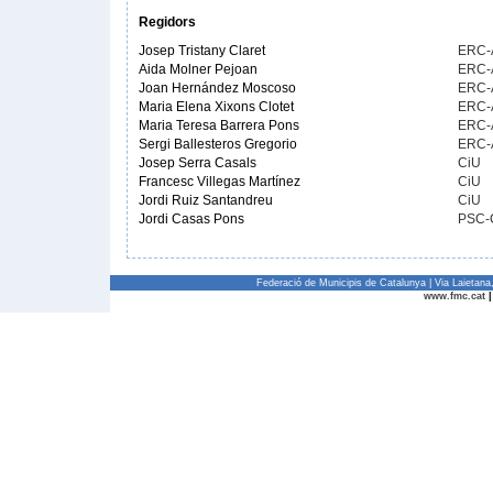
Regidors
Josep Tristany Claret
ERC-
Aida Molner Pejoan
ERC-
Joan Hernández Moscoso
ERC-
Maria Elena Xixons Clotet
ERC-
Maria Teresa Barrera Pons
ERC-
Sergi Ballesteros Gregorio
ERC-
Josep Serra Casals
CiU
Francesc Villegas Martínez
CiU
Jordi Ruiz Santandreu
CiU
Jordi Casas Pons
PSC-
Federació de Municipis de Catalunya | Via Laietan
www.fmc.cat