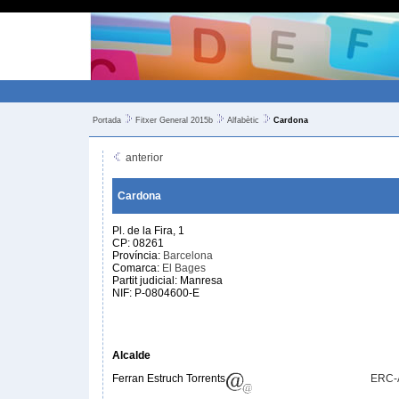
Portada
Fitxer General 2015b
Alfabètic
Cardona
anterior
Cardona
Pl. de la Fira, 1
CP: 08261
Província:
Barcelona
Comarca:
El Bages
Partit judicial: Manresa
NIF: P-0804600-E
Alcalde
Ferran Estruch Torrents
ERC-