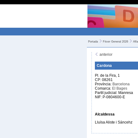
Portada
Fitxer General 2026
Alfa
anterior
Cardona
Pl. de la Fira, 1
CP: 08261
Província:
Barcelona
Comarca:
El Bages
Partit judicial: Manresa
NIF: P-0804600-E
Alcaldessa
Lluïsa Aliste i Sáncehz