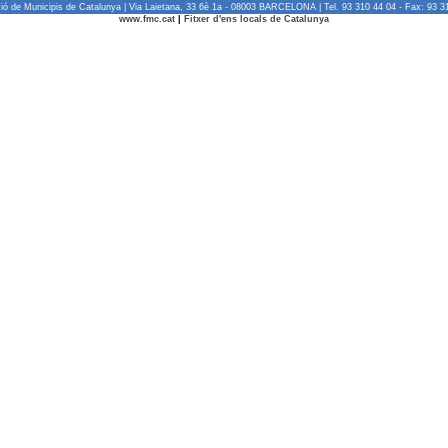
ió de Municipis de Catalunya | Via Laietana, 33 6è 1a - 08003 BARCELONA | Tel. 93 310 44 04 - Fax: 93 3
www.fmc.cat
|
Fitxer d'ens locals de Catalunya