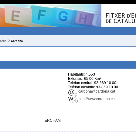
bètic
Cardona
Habitants: 4.553
Extensió: 65,00 Km²
Telèfon central: 93-869 10 00
Telèfon alcaldia: 93-869 10 00
cardona@cardona.cat
http://www.cardona.cat
ERC - AM