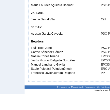
Maria Lourdes Aguilera Bedmar
PSC-
2n. T.Alc.
Jaume Serrat Vila
CiU
3r. T.Alc.
Agustín García Cayuela
PSC-
Regidors
Lluís Roig Jané
PSC-
Carme Sánchez Gómez
PSC-
Noelia Cortés Rueda
EPCiS
Jesús Nicolás Delgado González
EPCiS
Manuel Lancharro Gavilán
EPCiS
Saulo Pujolàs i Puigdomènech
ERC-
Francisco Javier Jurado Delgado
PP
Federació de Municipis de Catalunya | Via Laietan
www.fmc.cat