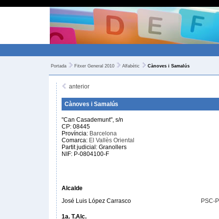
Portada
Fitxer General 2010
Alfabètic
Cànoves i Samalús
anterior
Cànoves i Samalús
"Can Casademunt", s/n
CP: 08445
Província:
Barcelona
Comarca:
El Vallès Oriental
Partit judicial: Granollers
NIF: P-0804100-F
Alcalde
José Luis López Carrasco
PSC-
1a. T.Alc.