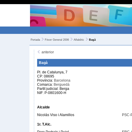
Portada
Fitxer General 2006
Alfabètic
Bagà
anterior
Bagà
Pl. de Catalunya, 7
CP: 08695
Província:
Barcelona
Comarca:
Berguedà
Partit judicial: Berga
NIF: P-0801600-H
Alcalde
Nicolás Viso i Alamillos
PSC-
1r. T.Alc.