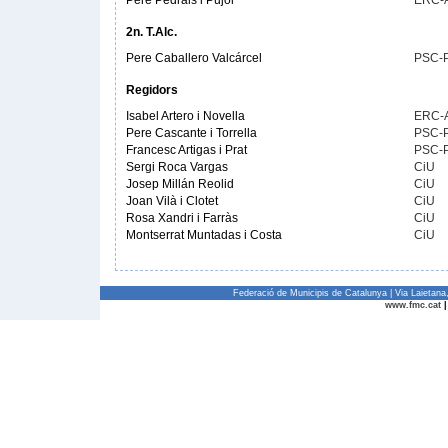
Pere Pedrals i Pujol
ERC-
2n. T.Alc.
Pere Caballero Valcárcel
PSC-
Regidors
Isabel Artero i Novella
ERC-
Pere Cascante i Torrella
PSC-
Francesc Artigas i Prat
PSC-
Sergi Roca Vargas
CiU
Josep Millán Reolid
CiU
Joan Vilà i Clotet
CiU
Rosa Xandri i Farràs
CiU
Montserrat Muntadas i Costa
CiU
Federació de Municipis de Catalunya | Via Laietan
www.fmc.cat