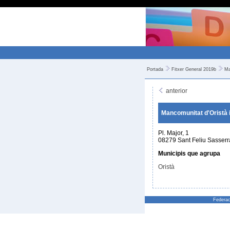
Portada
Fitxer General 2019b
Ma
anterior
Mancomunitat d'Oristà i
Pl. Major, 1
08279 Sant Feliu Sasserr
Municipis que agrupa
Oristà
Federac