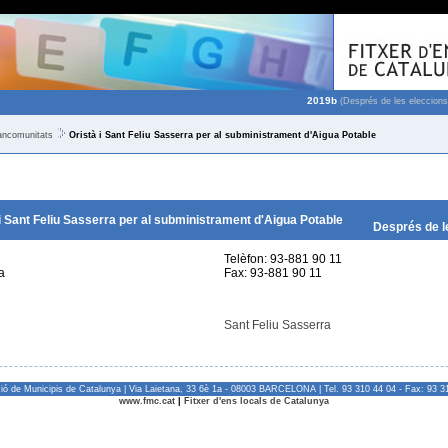
2019b
(Després de les eleccions
ncomunitats
Oristà i Sant Feliu Sasserra per al subministrament d'Aigua Potable
 Sant Feliu Sasserra per al subministrament d'Aigua Potable
Després de l
Telèfon: 93-881 90 11
a
Fax: 93-881 90 11
Sant Feliu Sasserra
ió de Municipis de Catalunya | Via Laietana, 33 6è 1a - 08003 BARCELONA | Tel. 93 310 44 04 - Fax: 93 3
www.fmc.cat
|
Fitxer d'ens locals de Catalunya