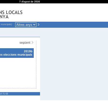
7 d'agost de 2026
 municipals)
següent
2019b
es eleccions municipals
10 71 03