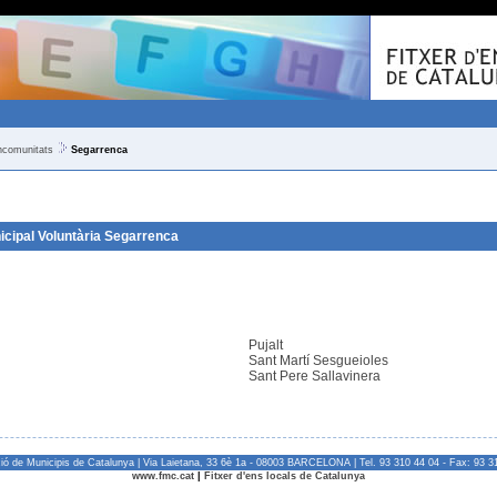
comunitats
Segarrenca
cipal Voluntària Segarrenca
Pujalt
Sant Martí Sesgueioles
Sant Pere Sallavinera
ió de Municipis de Catalunya | Via Laietana, 33 6è 1a - 08003 BARCELONA | Tel. 93 310 44 04 - Fax: 93 3
www.fmc.cat
|
Fitxer d'ens locals de Catalunya