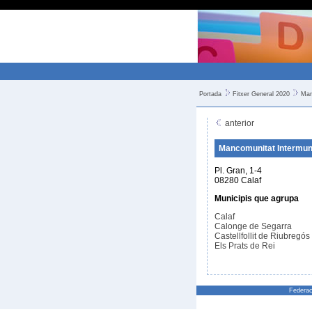
Portada
Fitxer General 2020
Man
anterior
Mancomunitat Intermuni
Pl. Gran, 1-4
08280 Calaf
Municipis que agrupa
Calaf
Calonge de Segarra
Castellfollit de Riubregós
Els Prats de Rei
Federac