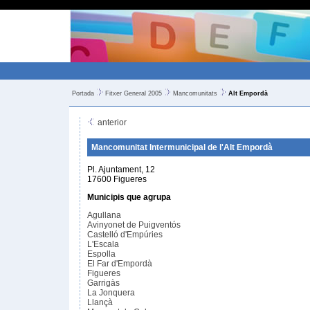
Portada
Fitxer General 2005
Mancomunitats
Alt Empordà
anterior
Mancomunitat Intermunicipal de l'Alt Empordà
Pl. Ajuntament, 12
17600 Figueres
Municipis que agrupa
Agullana
Avinyonet de Puigventós
Castelló d'Empúries
L'Escala
Espolla
El Far d'Empordà
Figueres
Garrigàs
La Jonquera
Llançà