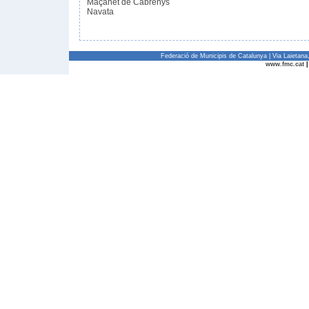
Maçanet de Cabrenys
Navata
Federació de Municipis de Catalunya | Via Laietan
www.fmc.cat