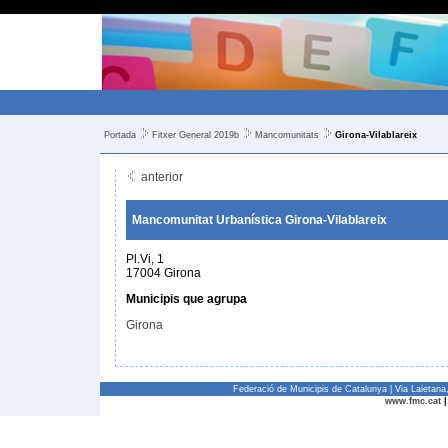
Portada
Fitxer General 2019b
Mancomunitats
Girona-Vilablareix
anterior
Mancomunitat Urbanística Girona-Vilablareix
Pl.Vi, 1
17004 Girona
Municipis que agrupa
Girona
Federació de Municipis de Catalunya | Via Laietan
www.fmc.cat