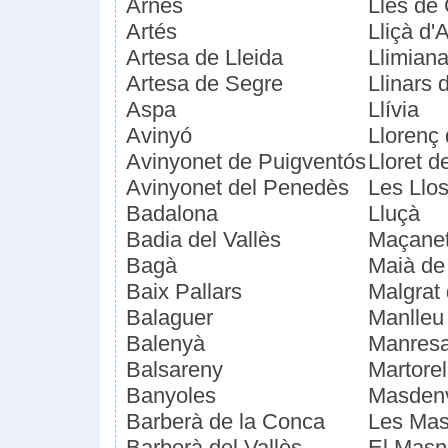
Arnes
Lles de
Artés
Lliçà d'
Artesa de Lleida
Llimian
Artesa de Segre
Llinars 
Aspa
Llívia
Avinyó
Llorenç
Avinyonet de Puigventós
Lloret d
Avinyonet del Penedès
Les Llo
Badalona
Lluçà
Badia del Vallès
Maçanet
Bagà
Maià de
Baix Pallars
Malgrat
Balaguer
Manlleu
Balenyà
Manres
Balsareny
Martorel
Banyoles
Masden
Barberà de la Conca
Les Mas
Barberà del Vallès
El Mas