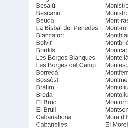
Besalú
Monistro
Bescanó
Monistro
Beuda
Mont-ra
La Bisbal del Penedès
Mont-ro
Blancafort
Montbla
Bolvir
Montbri
Bordils
Montcad
Les Borges Blanques
Montellà
Les Borges del Camp
Montesq
Borredà
Montferr
Bossòst
Montme
Bràfim
Montoliu
Breda
Montoli
El Bruc
Montorn
El Brull
Montse
Cabanabona
Móra d'
Cabanelles
El Morel