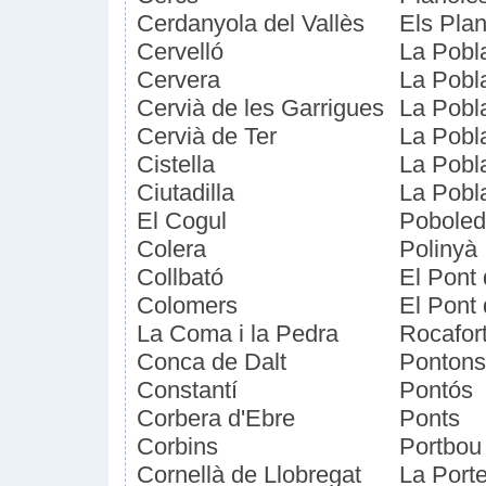
Cerdanyola del Vallès
Els Plan
Cervelló
La Pobl
Cervera
La Pobla
Cervià de les Garrigues
La Pobl
Cervià de Ter
La Pobl
Cistella
La Pobl
Ciutadilla
La Pobl
El Cogul
Pobole
Colera
Polinyà
Collbató
El Pont
Colomers
El Pont 
La Coma i la Pedra
Rocafor
Conca de Dalt
Pontons
Constantí
Pontós
Corbera d'Ebre
Ponts
Corbins
Portbou
Cornellà de Llobregat
La Porte