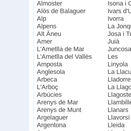
Almoster
Isona i 
Alòs de Balaguer
Ivars d'
Alp
Ivorra
Alpens
La Jonq
Alt Àneu
Josa i T
Amer
Juià
L'Ametlla de Mar
Juncos
L'Ametlla del Vallès
Les
Amposta
Linyola
Anglesola
La Llac
Arbeca
Lladorre
L'Arboç
La Llag
Arbúcies
Llagost
Arenys de Mar
Llambill
Arenys de Munt
Llanars
Argelaguer
Llavorsí
Argentona
Lleida