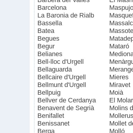
Barcelona
Maspujo
La Baronia de Rialb
Masque
Bassella
Massalc
Batea
Massote
Begues
Matade
Begur
Mataró
Belianes
Medion
Bell-lloc d'Urgell
Menàrg
Bellaguarda
Merang
Bellcaire d'Urgell
Mieres
Bellmunt d'Urgell
Miravet
Bellpuig
Moià
Bellver de Cerdanya
El Molar
Benavent de Segrià
Molins 
Benifallet
Molleru
Benissanet
Mollet d
Berga
Molló