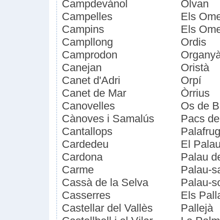
Campdevànol
Olvan
Campelles
Els Ome
Campins
Els Ome
Campllong
Ordis
Camprodon
Organy
Canejan
Oristà
Canet d'Adri
Orpí
Canet de Mar
Òrrius
Canovelles
Os de B
Cànoves i Samalús
Pacs de
Cantallops
Palafrug
Cardedeu
El Palau
Cardona
Palau d
Carme
Palau-s
Cassà de la Selva
Palau-so
Casserres
Els Pall
Castellar del Vallès
Pallejà