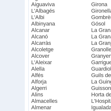
Aiguaviva
Girona
L'Albagés
Gironell
L'Albi
Gombrè
Albinyana
Gósol
Alcanar
La Gran
Alcanó
La Gran
Alcarràs
La Gran
Alcoletge
Granolle
Alcover
Granyen
L'Aleixar
Garrigu
Alella
Guardio
Alfés
Guils d
Alforja
La Guin
Algerri
Guisso
Alins
Horta d
Almacelles
L'Hospit
Almenar
Igualad