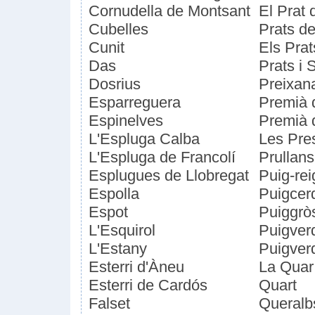
Cornudella de Montsant
El Prat 
Cubelles
Prats d
Cunit
Els Prat
Das
Prats i 
Dosrius
Preixan
Esparreguera
Premià 
Espinelves
Premià 
L'Espluga Calba
Les Pre
L'Espluga de Francolí
Prullans
Esplugues de Llobregat
Puig-rei
Espolla
Puigcer
Espot
Puiggrò
L'Esquirol
Puigver
L'Estany
Puigverd
Esterri d'Àneu
La Quar
Esterri de Cardós
Quart
Falset
Queralb