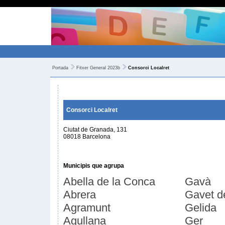
Portada
Fitxer General 2023b
Consorci Localret
Consorci Localret
Ciutat de Granada, 131
08018 Barcelona
Municipis que agrupa
Abella de la Conca
Gavà
Abrera
Gavet d
Agramunt
Gelida
Agullana
Ger