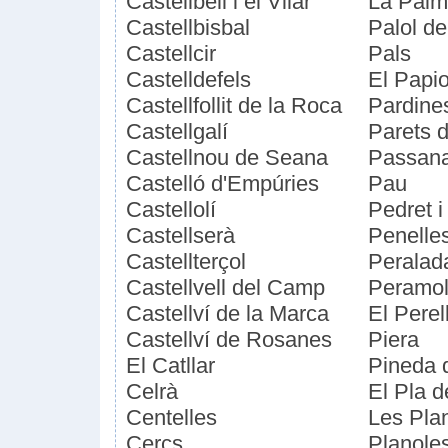
Castellbell i el Vilar
La Palm
Castellbisbal
Palol de
Castellcir
Pals
Castelldefels
El Papio
Castellfollit de la Roca
Pardine
Castellgalí
Parets d
Castellnou de Seana
Passanan
Castelló d'Empúries
Pau
Castellolí
Pedret 
Castellserà
Penelle
Castellterçol
Peralad
Castellvell del Camp
Peramo
Castellví de la Marca
El Perel
Castellví de Rosanes
Piera
El Catllar
Pineda 
Celrà
El Pla 
Centelles
Les Pla
Cercs
Planole