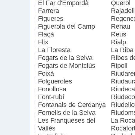
El Far d'Empordà
Querol
Farrera
Rajadell
Figueres
Regenc
Figuerola del Camp
Renau
Flaçà
Reus
Flix
Rialp
La Floresta
La Riba
Fogars de la Selva
Ribes d
Fogars de Montclús
Ripoll
Foixà
Riudare
Folgueroles
Riudaur
Fonollosa
Riudec
Font-rubí
Riudeco
Fontanals de Cerdanya
Riudello
Fornells de la Selva
Riudom
Les Franqueses del
La Roca 
Vallès
Rocafort