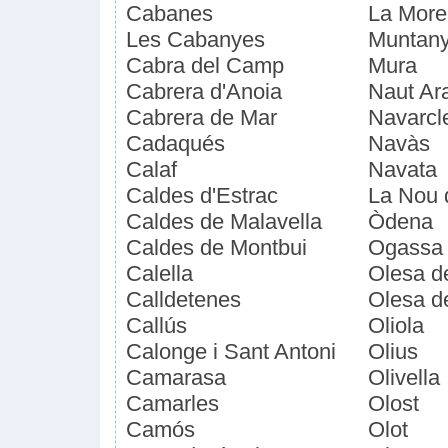
Cabanes
La More
Les Cabanyes
Muntany
Cabra del Camp
Mura
Cabrera d'Anoia
Naut Ar
Cabrera de Mar
Navarcl
Cadaqués
Navàs
Calaf
Navata
Caldes d'Estrac
La Nou 
Caldes de Malavella
Òdena
Caldes de Montbui
Ogassa
Calella
Olesa d
Calldetenes
Olesa d
Callús
Oliola
Calonge i Sant Antoni
Olius
Camarasa
Olivella
Camarles
Olost
Camós
Olot