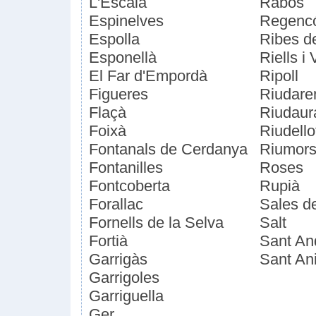
L'Escala
Rabós
Espinelves
Regenc
Espolla
Ribes d
Esponellà
Riells i
El Far d'Empordà
Ripoll
Figueres
Riudare
Flaçà
Riudaur
Foixà
Riudello
Fontanals de Cerdanya
Riumor
Fontanilles
Roses
Fontcoberta
Rupià
Forallac
Sales de
Fornells de la Selva
Salt
Fortià
Sant An
Garrigàs
Sant Ani
Garrigoles
Garriguella
Ger