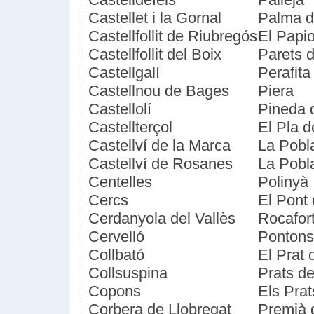
Castellet i la Gornal
Palma d
Castellfollit de Riubregós
El Papio
Castellfollit del Boix
Parets d
Castellgalí
Perafita
Castellnou de Bages
Piera
Castellolí
Pineda 
Castellterçol
El Pla 
Castellví de la Marca
La Pobl
Castellví de Rosanes
La Pobla
Centelles
Polinyà
Cercs
El Pont 
Cerdanyola del Vallès
Rocafor
Cervelló
Pontons
Collbató
El Prat 
Collsuspina
Prats d
Copons
Els Prat
Corbera de Llobregat
Premià 