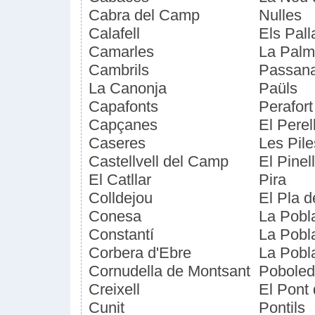
Cabra del Camp
Nulles
Calafell
Els Pall
Camarles
La Palm
Cambrils
Passanan
La Canonja
Paüls
Capafonts
Perafort
Capçanes
El Perel
Caseres
Les Pile
Castellvell del Camp
El Pinel
El Catllar
Pira
Colldejou
El Pla 
Conesa
La Pobl
Constantí
La Pobl
Corbera d'Ebre
La Pobl
Cornudella de Montsant
Pobole
Creixell
El Pont
Cunit
Pontils