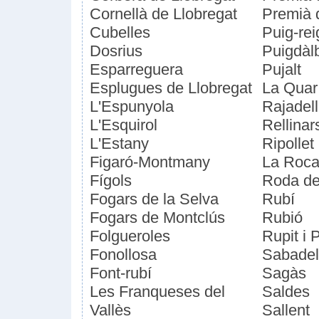
Cornellà de Llobregat
Premià 
Cubelles
Puig-rei
Dosrius
Puigdàl
Esparreguera
Pujalt
Esplugues de Llobregat
La Quar
L'Espunyola
Rajadell
L'Esquirol
Rellinar
L'Estany
Ripollet
Figaró-Montmany
La Roca 
Fígols
Roda de
Fogars de la Selva
Rubí
Fogars de Montclús
Rubió
Folgueroles
Rupit i P
Fonollosa
Sabadel
Font-rubí
Sagàs
Les Franqueses del
Saldes
Vallès
Sallent