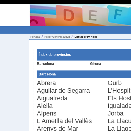
Portada
Fitxer General 2023b
Llistat provincial
Índex de províncies
Barcelona
Girona
Barcelona
Abrera
Gurb
Aguilar de Segarra
L'Hospit
Aiguafreda
Els Host
Alella
Igualad
Alpens
Jorba
L'Ametlla del Vallès
La Llac
Arenys de Mar
La Llag