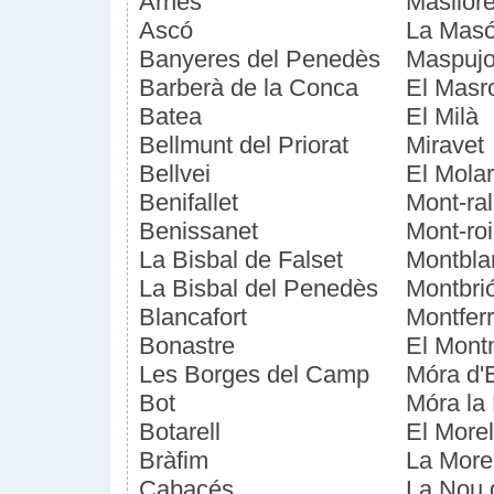
Arnes
Masllor
Ascó
La Mas
Banyeres del Penedès
Maspujo
Barberà de la Conca
El Masr
Batea
El Milà
Bellmunt del Priorat
Miravet
Bellvei
El Molar
Benifallet
Mont-ral
Benissanet
Mont-ro
La Bisbal de Falset
Montbla
La Bisbal del Penedès
Montbri
Blancafort
Montferr
Bonastre
El Mont
Les Borges del Camp
Móra d'
Bot
Móra la
Botarell
El Morel
Bràfim
La More
Cabacés
La Nou 