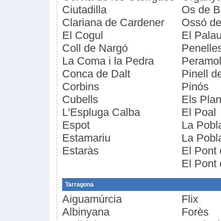
Ciutadilla
Os de B
Clariana de Cardener
Ossó de
El Cogul
El Palau
Coll de Nargó
Penelle
La Coma i la Pedra
Peramo
Conca de Dalt
Pinell d
Corbins
Pinós
Cubells
Els Plan
L'Espluga Calba
El Poal
Espot
La Pobl
Estamariu
La Pobl
Estaràs
El Pont
El Pont 
Tarragona
Aiguamúrcia
Flix
Albinyana
Forès