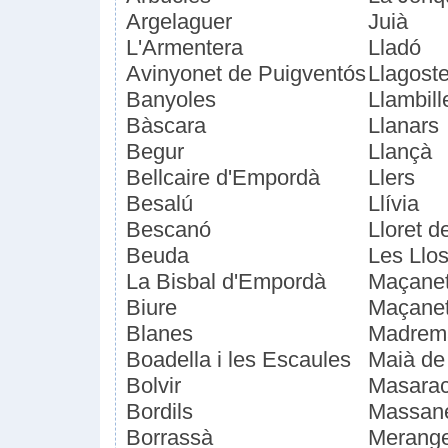
Argelaguer
Juià
L'Armentera
Lladó
Avinyonet de Puigventós
Llagost
Banyoles
Llambill
Bàscara
Llanars
Begur
Llançà
Bellcaire d'Empordà
Llers
Besalú
Llívia
Bescanó
Lloret d
Beuda
Les Llo
La Bisbal d'Empordà
Maçanet
Biure
Maçanet
Blanes
Madrem
Boadella i les Escaules
Maià de
Bolvir
Masara
Bordils
Massan
Borrassà
Merang