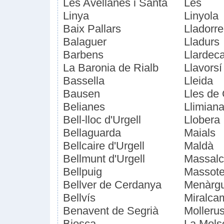
Les Avellanes i Santa
Les
Linya
Linyola
Baix Pallars
Lladorre
Balaguer
Lladurs
Barbens
Llardec
La Baronia de Rialb
Llavorsí
Bassella
Lleida
Bausen
Lles de
Belianes
Llimian
Bell-lloc d'Urgell
Llobera
Bellaguarda
Maials
Bellcaire d'Urgell
Maldà
Bellmunt d'Urgell
Massalc
Bellpuig
Massote
Bellver de Cerdanya
Menàrg
Bellvís
Miralca
Benavent de Segrià
Molleru
Biosca
La Mols