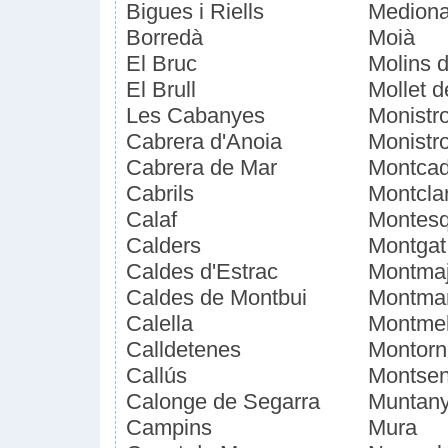
Bigues i Riells
Medion
Borredà
Moià
El Bruc
Molins 
El Brull
Mollet d
Les Cabanyes
Monistro
Cabrera d'Anoia
Monistro
Cabrera de Mar
Montcad
Cabrils
Montcla
Calaf
Montesq
Calders
Montgat
Caldes d'Estrac
Montmaj
Caldes de Montbui
Montma
Calella
Montme
Calldetenes
Montorn
Callús
Montse
Calonge de Segarra
Muntany
Campins
Mura