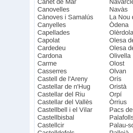
Canet de Mar
Navarcl
Canovelles
Navàs
Cànoves i Samalús
La Nou 
Canyelles
Òdena
Capellades
Olèrdol
Capolat
Olesa d
Cardedeu
Olesa d
Cardona
Olivella
Carme
Olost
Casserres
Olvan
Castell de l'Areny
Orís
Castellar de n'Hug
Oristà
Castellar del Riu
Orpí
Castellar del Vallès
Òrrius
Castellbell i el Vilar
Pacs de
Castellbisbal
Palafoll
Castellcir
Palau-so
Castelldefels
Pallejà