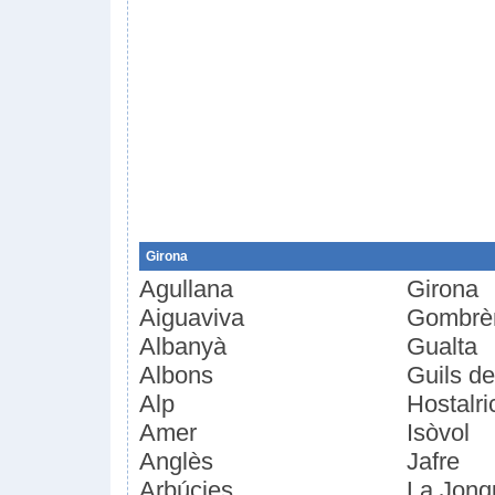
Girona
Agullana
Girona
Aiguaviva
Gombrè
Albanyà
Gualta
Albons
Guils d
Alp
Hostalri
Amer
Isòvol
Anglès
Jafre
Arbúcies
La Jonq