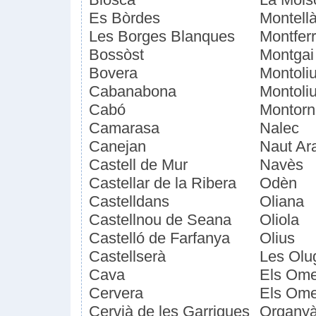
Es Bòrdes
Montellà
Les Borges Blanques
Montferr
Bossòst
Montgai
Bovera
Montoliu
Cabanabona
Montoli
Cabó
Montorn
Camarasa
Nalec
Canejan
Naut Ar
Castell de Mur
Navès
Castellar de la Ribera
Odèn
Castelldans
Oliana
Castellnou de Seana
Oliola
Castelló de Farfanya
Olius
Castellserà
Les Olu
Cava
Els Ome
Cervera
Els Ome
Cervià de les Garrigues
Organy