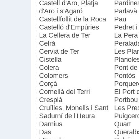
Castell d'Aro, Platja
Pardine
d'Aro i s'Agaró
Parlavà
Castellfollit de la Roca
Pau
Castelló d'Empúries
Pedret 
La Cellera de Ter
La Pera
Celrà
Peralad
Cervià de Ter
Les Pla
Cistella
Planole
Colera
Pont de
Colomers
Pontós
Corçà
Porquer
Cornellà del Terri
El Port 
Crespià
Portbou
Cruïlles, Monells i Sant
Les Pre
Sadurní de l'Heura
Puigcer
Darnius
Quart
Das
Queralb