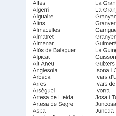
Alfés
La Gran
Algerri
La Gran
Alguaire
Granyan
Alins
Granyen
Almacelles
Garrigu
Almatret
Granyen
Almenar
Guimer
Alòs de Balaguer
La Guin
Alpicat
Guisso
Alt Àneu
Guixers
Anglesola
Isona i 
Arbeca
Ivars d'
Arres
Ivars d
Arsèguel
Ivorra
Artesa de Lleida
Josa i T
Artesa de Segre
Juncos
Aspa
Juneda