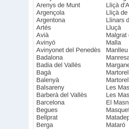
Arenys de Munt
Lliçà d'
Argençola
Lliçà de
Argentona
Llinars 
Artés
Lluçà
Avià
Malgrat
Avinyó
Malla
Avinyonet del Penedès
Manlleu
Badalona
Manres
Badia del Vallès
Margane
Bagà
Martorel
Balenyà
Martorel
Balsareny
Les Mas
Barberà del Vallès
Les Mas
Barcelona
El Mas
Begues
Masque
Bellprat
Matade
Berga
Mataró