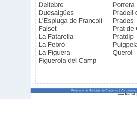
Deltebre
Porrera
Duesaigües
Pradell 
L'Espluga de Francolí
Prades
Falset
Prat de
La Fatarella
Pratdip
La Febró
Puigpel
La Figuera
Querol
Figuerola del Camp
Federació de Municipis de Catalunya | Via Laietan
www.fmc.cat