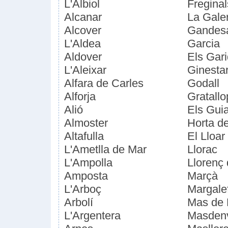
L'Albiol
Freginal
Alcanar
La Gale
Alcover
Gandes
L'Aldea
Garcia
Aldover
Els Gari
L'Aleixar
Ginesta
Alfara de Carles
Godall
Alforja
Gratallo
Alió
Els Gui
Almoster
Horta d
Altafulla
El Lloar
L'Ametlla de Mar
Llorac
L'Ampolla
Llorenç
Amposta
Marçà
L'Arboç
Margale
Arbolí
Mas de 
L'Argentera
Masden