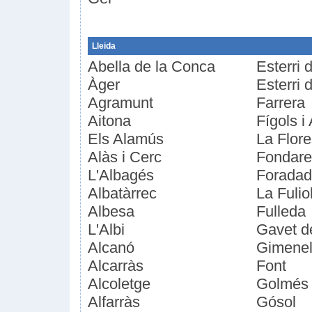
Lleida
Abella de la Conca
Esterri 
Àger
Esterri 
Agramunt
Farrera
Aitona
Fígols i
Els Alamús
La Flore
Alàs i Cerc
Fondare
L'Albagés
Forada
Albatàrrec
La Fulio
Albesa
Fulleda
L'Albi
Gavet d
Alcanó
Gimenell
Alcarràs
Font
Alcoletge
Golmés
Alfarràs
Gósol