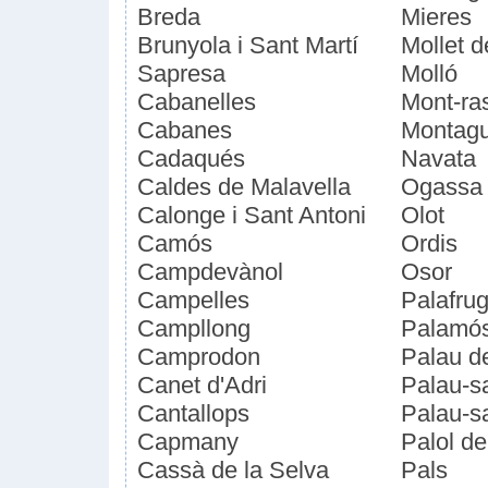
Breda
Mieres
Brunyola i Sant Martí
Mollet 
Sapresa
Molló
Cabanelles
Mont-ra
Cabanes
Montagut
Cadaqués
Navata
Caldes de Malavella
Ogassa
Calonge i Sant Antoni
Olot
Camós
Ordis
Campdevànol
Osor
Campelles
Palafrug
Campllong
Palamó
Camprodon
Palau d
Canet d'Adri
Palau-s
Cantallops
Palau-s
Capmany
Palol de
Cassà de la Selva
Pals