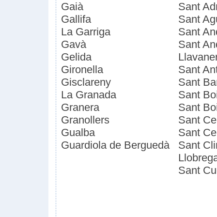
Gaià
Sant Ad
Gallifa
Sant Ag
La Garriga
Sant An
Gavà
Sant An
Gelida
Llavane
Gironella
Sant Ant
Gisclareny
Sant Ba
La Granada
Sant Boi
Granera
Sant Bo
Granollers
Sant Ceb
Gualba
Sant Ce
Guardiola de Berguedà
Sant Cl
Llobrega
Sant Cug