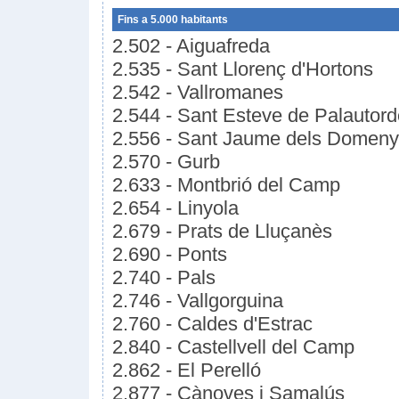
Fins a 5.000 habitants
2.502 - Aiguafreda
2.535 - Sant Llorenç d'Hortons
2.542 - Vallromanes
2.544 - Sant Esteve de Palautord
2.556 - Sant Jaume dels Domen
2.570 - Gurb
2.633 - Montbrió del Camp
2.654 - Linyola
2.679 - Prats de Lluçanès
2.690 - Ponts
2.740 - Pals
2.746 - Vallgorguina
2.760 - Caldes d'Estrac
2.840 - Castellvell del Camp
2.862 - El Perelló
2.877 - Cànoves i Samalús