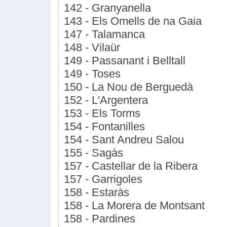
142 - Granyanella
143 - Els Omells de na Gaia
147 - Talamanca
148 - Vilaür
149 - Passanant i Belltall
149 - Toses
150 - La Nou de Berguedà
152 - L'Argentera
153 - Els Torms
154 - Fontanilles
154 - Sant Andreu Salou
155 - Sagàs
157 - Castellar de la Ribera
157 - Garrigoles
158 - Estaràs
158 - La Morera de Montsant
158 - Pardines