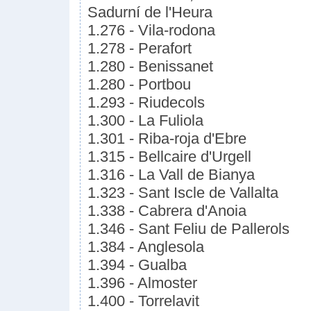
Sadurní de l'Heura
1.276 - Vila-rodona
1.278 - Perafort
1.280 - Benissanet
1.280 - Portbou
1.293 - Riudecols
1.300 - La Fuliola
1.301 - Riba-roja d'Ebre
1.315 - Bellcaire d'Urgell
1.316 - La Vall de Bianya
1.323 - Sant Iscle de Vallalta
1.338 - Cabrera d'Anoia
1.346 - Sant Feliu de Pallerols
1.384 - Anglesola
1.394 - Gualba
1.396 - Almoster
1.400 - Torrelavit