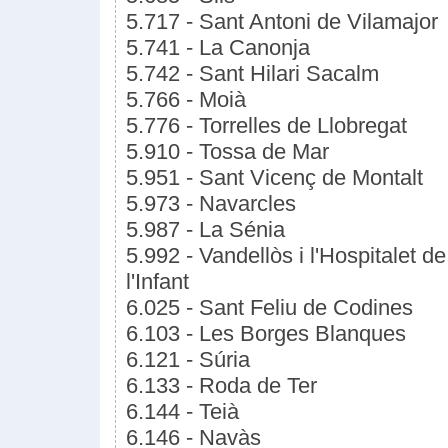
5.717 - Sant Antoni de Vilamajor
5.741 - La Canonja
5.742 - Sant Hilari Sacalm
5.766 - Moià
5.776 - Torrelles de Llobregat
5.910 - Tossa de Mar
5.951 - Sant Vicenç de Montalt
5.973 - Navarcles
5.987 - La Sénia
5.992 - Vandellòs i l'Hospitalet de
l'Infant
6.025 - Sant Feliu de Codines
6.103 - Les Borges Blanques
6.121 - Súria
6.133 - Roda de Ter
6.144 - Teià
6.146 - Navàs