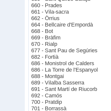
660 - Prades
661 - Vila-sacra
662 - Òrrius
664 - Bellcaire d'Empordà
668 - Bot
669 - Bràfim
670 - Rialp
677 - Sant Pau de Segúries
682 - Fortià
686 - Monistrol de Calders
686 - La Torre de l'Espanyol
688 - Montgai
689 - Vilalba Sasserra
691 - Sant Martí de Riucorb
692 - Camós
700 - Pratdip
701 - Borrassà