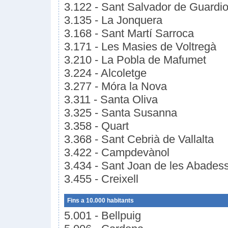
3.122 - Sant Salvador de Guardio
3.135 - La Jonquera
3.168 - Sant Martí Sarroca
3.171 - Les Masies de Voltregà
3.210 - La Pobla de Mafumet
3.224 - Alcoletge
3.277 - Móra la Nova
3.311 - Santa Oliva
3.325 - Santa Susanna
3.358 - Quart
3.368 - Sant Cebrià de Vallalta
3.422 - Campdevànol
3.434 - Sant Joan de les Abades
3.455 - Creixell
Fins a 10.000 habitants
5.001 - Bellpuig