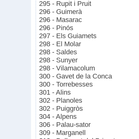
295 - Rupit i Pruit
296 - Guimerà
296 - Masarac
296 - Pinós
297 - Els Guiamets
298 - El Molar
298 - Saldes
298 - Sunyer
298 - Vilamacolum
300 - Gavet de la Conca
300 - Torrebesses
301 - Alins
302 - Planoles
302 - Puiggròs
304 - Alpens
306 - Palau-sator
309 - Marganell