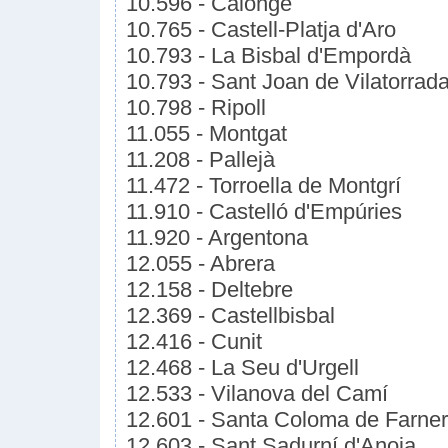
10.596 - Calonge
10.765 - Castell-Platja d'Aro
10.793 - La Bisbal d'Empordà
10.793 - Sant Joan de Vilatorrad
10.798 - Ripoll
11.055 - Montgat
11.208 - Pallejà
11.472 - Torroella de Montgrí
11.910 - Castelló d'Empúries
11.920 - Argentona
12.055 - Abrera
12.158 - Deltebre
12.369 - Castellbisbal
12.416 - Cunit
12.468 - La Seu d'Urgell
12.533 - Vilanova del Camí
12.601 - Santa Coloma de Farne
12.603 - Sant Sadurní d'Anoia