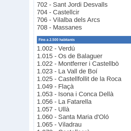
702 - Sant Jordi Desvalls
704 - Castellcir
706 - Vilalba dels Arcs
708 - Massanes
Fins a 2.500 habitants
1.002 - Verdú
1.015 - Os de Balaguer
1.022 - Montferrer i Castellbò
1.023 - La Vall de Boí
1.025 - Castellfollit de la Roca
1.049 - Flaçà
1.053 - Isona i Conca Dellà
1.056 - La Fatarella
1.057 - Ullà
1.060 - Santa Maria d'Oló
1.065 - Viladrau