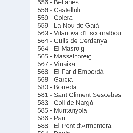
556 - Belianes
556 - Castellolí
559 - Colera
559 - La Nou de Gaià
563 - Vilanova d'Escornalbou
564 - Guils de Cerdanya
564 - El Masroig
565 - Massalcoreig
567 - Vinaixa
568 - El Far d'Empordà
568 - Garcia
580 - Borredà
581 - Sant Climent Sescebes
583 - Coll de Nargó
585 - Muntanyola
586 - Pau
588 - El Pont d'Armentera