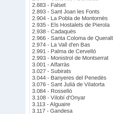
2.883 - Falset
2.893 - Sant Joan les Fonts
2.904 - La Pobla de Montornès
2.935 - Els Hostalets de Pierola
2.938 - Cadaqués
2.966 - Santa Coloma de Queralt
2.974 - La Vall d'en Bas
2.991 - Palma de Cervelló
2.993 - Monistrol de Montserrat
3.001 - Alfarràs
3.027 - Subirats
3.044 - Banyeres del Penedès
3.076 - Sant Julià de Vilatorta
3.084 - Rosselló
3.108 - Vilobí d'Onyar
3.113 - Alguaire
3.117 - Gandesa