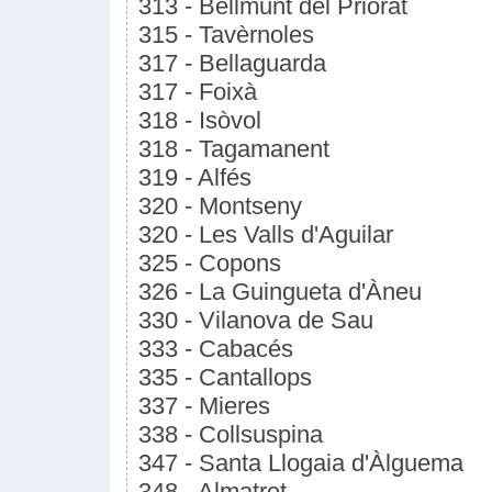
313 - Bellmunt del Priorat
315 - Tavèrnoles
317 - Bellaguarda
317 - Foixà
318 - Isòvol
318 - Tagamanent
319 - Alfés
320 - Montseny
320 - Les Valls d'Aguilar
325 - Copons
326 - La Guingueta d'Àneu
330 - Vilanova de Sau
333 - Cabacés
335 - Cantallops
337 - Mieres
338 - Collsuspina
347 - Santa Llogaia d'Àlguema
348 - Almatret