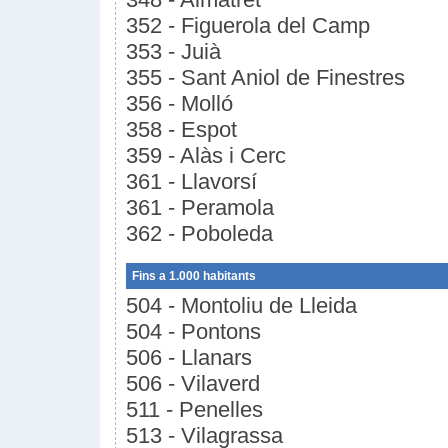
352 - Figuerola del Camp
353 - Juià
355 - Sant Aniol de Finestres
356 - Molló
358 - Espot
359 - Alàs i Cerc
361 - Llavorsí
361 - Peramola
362 - Poboleda
Fins a 1.000 habitants
504 - Montoliu de Lleida
504 - Pontons
506 - Llanars
506 - Vilaverd
511 - Penelles
513 - Vilagrassa