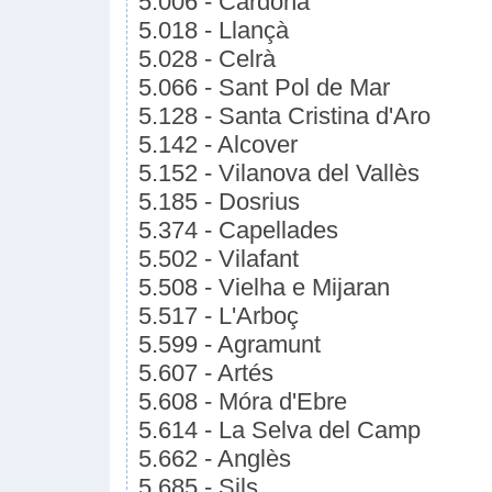
5.006 - Cardona
5.018 - Llançà
5.028 - Celrà
5.066 - Sant Pol de Mar
5.128 - Santa Cristina d'Aro
5.142 - Alcover
5.152 - Vilanova del Vallès
5.185 - Dosrius
5.374 - Capellades
5.502 - Vilafant
5.508 - Vielha e Mijaran
5.517 - L'Arboç
5.599 - Agramunt
5.607 - Artés
5.608 - Móra d'Ebre
5.614 - La Selva del Camp
5.662 - Anglès
5.685 - Sils