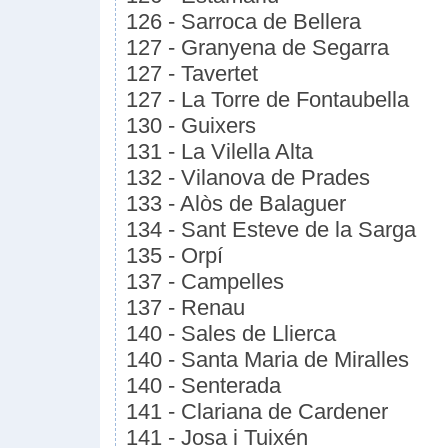
126 - Sarroca de Bellera
127 - Granyena de Segarra
127 - Tavertet
127 - La Torre de Fontaubella
130 - Guixers
131 - La Vilella Alta
132 - Vilanova de Prades
133 - Alòs de Balaguer
134 - Sant Esteve de la Sarga
135 - Orpí
137 - Campelles
137 - Renau
140 - Sales de Llierca
140 - Santa Maria de Miralles
140 - Senterada
141 - Clariana de Cardener
141 - Josa i Tuixén