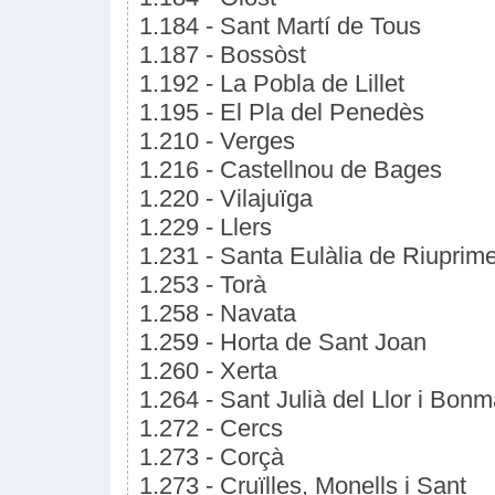
1.184 - Sant Martí de Tous
1.187 - Bossòst
1.192 - La Pobla de Lillet
1.195 - El Pla del Penedès
1.210 - Verges
1.216 - Castellnou de Bages
1.220 - Vilajuïga
1.229 - Llers
1.231 - Santa Eulàlia de Riuprim
1.253 - Torà
1.258 - Navata
1.259 - Horta de Sant Joan
1.260 - Xerta
1.264 - Sant Julià del Llor i Bonm
1.272 - Cercs
1.273 - Corçà
1.273 - Cruïlles, Monells i Sant