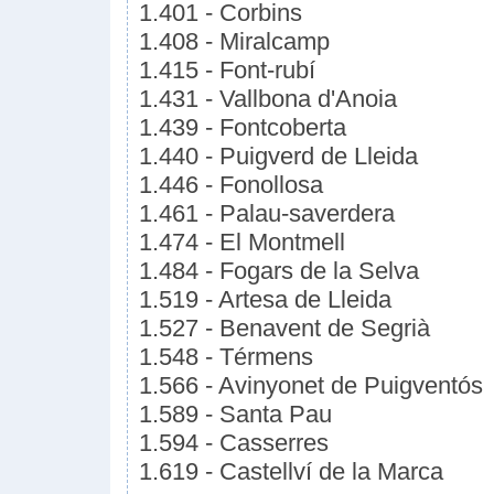
1.401 - Corbins
1.408 - Miralcamp
1.415 - Font-rubí
1.431 - Vallbona d'Anoia
1.439 - Fontcoberta
1.440 - Puigverd de Lleida
1.446 - Fonollosa
1.461 - Palau-saverdera
1.474 - El Montmell
1.484 - Fogars de la Selva
1.519 - Artesa de Lleida
1.527 - Benavent de Segrià
1.548 - Térmens
1.566 - Avinyonet de Puigventós
1.589 - Santa Pau
1.594 - Casserres
1.619 - Castellví de la Marca