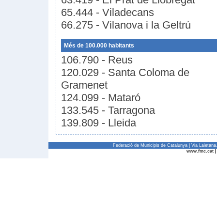
65.444 - Viladecans
66.275 - Vilanova i la Geltrú
Més de 100.000 habitants
106.790 - Reus
120.029 - Santa Coloma de
Gramenet
124.099 - Mataró
133.545 - Tarragona
139.809 - Lleida
Federació de Municipis de Catalunya | Via Laietan
www.fmc.cat