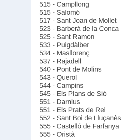
515 - Campllong
515 - Salomó
517 - Sant Joan de Mollet
523 - Barberà de la Conca
525 - Sant Ramon
533 - Puigdàlber
534 - Masllorenç
537 - Rajadell
540 - Pont de Molins
543 - Querol
544 - Campins
545 - Els Plans de Sió
551 - Darnius
551 - Els Prats de Rei
552 - Sant Boi de Lluçanès
555 - Castelló de Farfanya
555 - Oristà