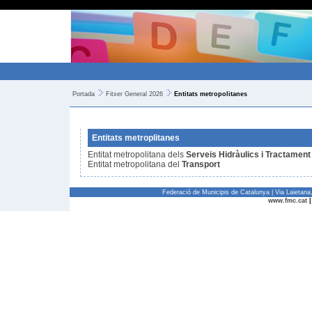
Portada
Fitxer General 2026
Entitats metropolitanes
Entitats metroplitanes
Entitat metropolitana dels
Serveis Hidràulics i Tractamen
Entitat metropolitana del
Transport
Federació de Municipis de Catalunya | Via Laietan
www.fmc.cat