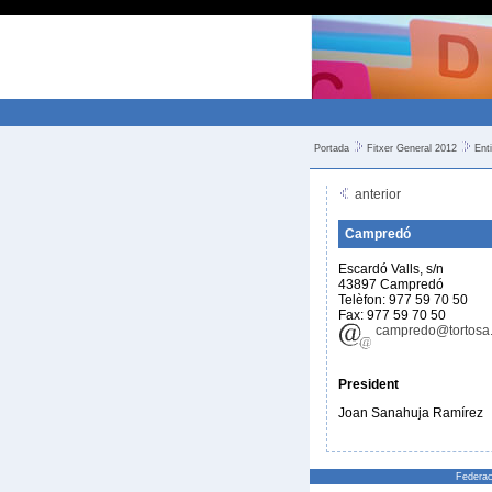
Portada
Fitxer General 2012
Ent
anterior
Campredó
Escardó Valls, s/n
43897 Campredó
Telèfon: 977 59 70 50
Fax: 977 59 70 50
campredo@tortosa.
President
Joan Sanahuja Ramírez
Federac