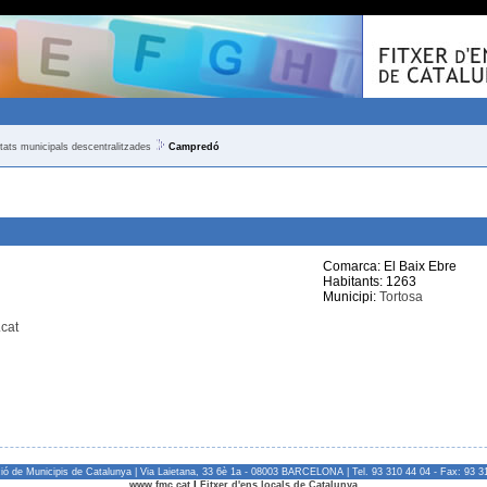
itats municipals descentralitzades
Campredó
Comarca: El Baix Ebre
Habitants: 1263
Municipi:
Tortosa
cat
ió de Municipis de Catalunya | Via Laietana, 33 6è 1a - 08003 BARCELONA | Tel. 93 310 44 04 - Fax: 93 3
www.fmc.cat
|
Fitxer d'ens locals de Catalunya