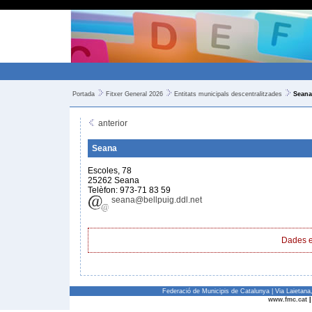
Portada
Fitxer General 2026
Entitats municipals descentralitzades
Seana
anterior
Seana
Escoles, 78
25262 Seana
Telèfon: 973-71 83 59
seana@bellpuig.ddl.net
Dades e
Federació de Municipis de Catalunya | Via Laietan
www.fmc.cat