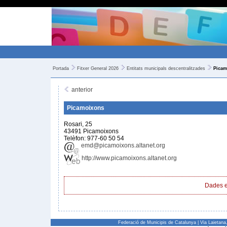
Portada
Fitxer General 2026
Entitats municipals descentralitzades
Picam
anterior
Picamoixons
Rosari, 25
43491 Picamoixons
Telèfon: 977-60 50 54
emd@picamoixons.altanet.org
http://www.picamoixons.altanet.org
Dades e
Federació de Municipis de Catalunya | Via Laietan