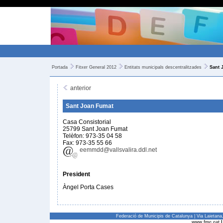
Portada
Fitxer General 2012
Entitats municipals descentralitzades
Sant 
anterior
Sant Joan Fumat
Casa Consistorial
25799 Sant Joan Fumat
Telèfon: 973-35 04 58
Fax: 973-35 55 66
eemmdd@vallsvalira.ddl.net
President
Àngel Porta Cases
Federació de Municipis de Catalunya | Via Laietan
www.fmc.cat