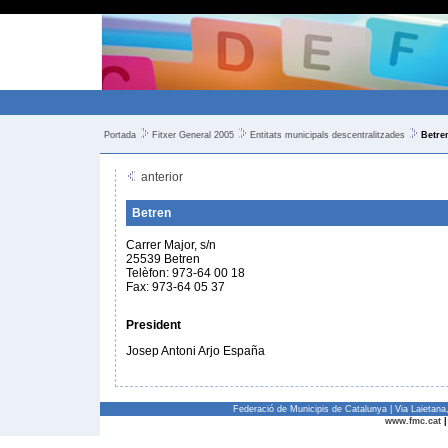
Portada
Fitxer General 2005
Entitats municipals descentralitzades
Betre
anterior
Betren
Carrer Major, s/n
25539 Betren
Telèfon: 973-64 00 18
Fax: 973-64 05 37
President
Josep Antoni Arjo España
Federació de Municipis de Catalunya | Via Laietan
www.fmc.cat