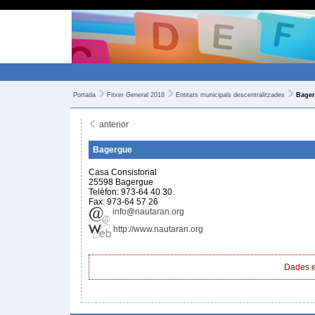
Portada
Fitxer General 2018
Entitats municipals descentralitzades
Bage
anterior
Bagergue
Casa Consistorial
25598 Bagergue
Telèfon: 973-64 40 30
Fax: 973-64 57 26
info@nautaran.org
http://www.nautaran.org
Dades e