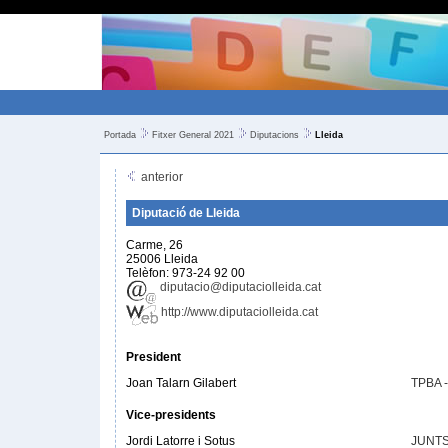
Portada
Fitxer General 2021
Diputacions
Lleida
anterior
Diputació de Lleida
Carme, 26
25006 Lleida
Telèfon: 973-24 92 00
diputacio@diputaciolleida.cat
http://www.diputaciolleida.cat
President
Joan Talarn Gilabert
TPBA 
Vice-presidents
Jordi Latorre i Sotus
JUNT