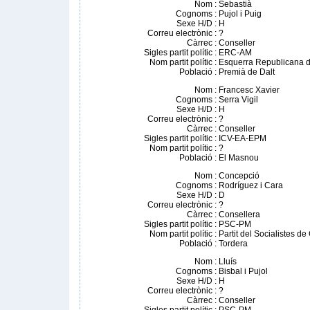
Nom
:
Sebastià
Cognoms
:
Pujol i Puig
Sexe H/D
:
H
Correu electrònic
:
?
Càrrec
:
Conseller
Sigles partit polític
:
ERC-AM
Nom partit polític
:
Esquerra Republicana d
Població
:
Premià de Dalt
Nom
:
Francesc Xavier
Cognoms
:
Serra Vigil
Sexe H/D
:
H
Correu electrònic
:
?
Càrrec
:
Conseller
Sigles partit polític
:
ICV-EA-EPM
Nom partit polític
:
?
Població
:
El Masnou
Nom
:
Concepció
Cognoms
:
Rodríguez i Cara
Sexe H/D
:
D
Correu electrònic
:
?
Càrrec
:
Consellera
Sigles partit polític
:
PSC-PM
Nom partit polític
:
Partit del Socialistes d
Població
:
Tordera
Nom
:
Lluís
Cognoms
:
Bisbal i Pujol
Sexe H/D
:
H
Correu electrònic
:
?
Càrrec
:
Conseller