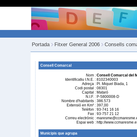
Portada
Fitxer General 2006
Consells com
Consell Comarcal
Nom
:
Consell Comarcal del
Identificatiu I.N.E.
:
8102340003
Adreça
:
Pl. Miquel Biada, 1
Codi postal
:
08301
Capital
:
Mataró
N.I.F.
:
P-5800008-D
Nombre d'habitants
:
386.573
Extensió en Km²
:
397,00
Telèfon
:
93-741 16 16
Fax
:
93-757 21 12
Correu electrònic
:
maresme@ccmaresme.
Espai web
:
http://www.ccmaresme.e
Municipis que agrupa