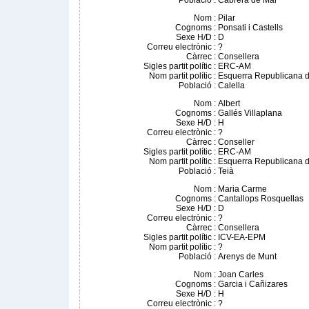
Població
:
Cabrera de Mar
Nom
:
Pilar
Cognoms
:
Ponsati i Castells
Sexe H/D
:
D
Correu electrònic
:
?
Càrrec
:
Consellera
Sigles partit polític
:
ERC-AM
Nom partit polític
:
Esquerra Republicana d
Població
:
Calella
Nom
:
Albert
Cognoms
:
Gallés Villaplana
Sexe H/D
:
H
Correu electrònic
:
?
Càrrec
:
Conseller
Sigles partit polític
:
ERC-AM
Nom partit polític
:
Esquerra Republicana d
Població
:
Teià
Nom
:
Maria Carme
Cognoms
:
Cantallops Rosquellas
Sexe H/D
:
D
Correu electrònic
:
?
Càrrec
:
Consellera
Sigles partit polític
:
ICV-EA-EPM
Nom partit polític
:
?
Població
:
Arenys de Munt
Nom
:
Joan Carles
Cognoms
:
Garcia i Cañizares
Sexe H/D
:
H
Correu electrònic
:
?