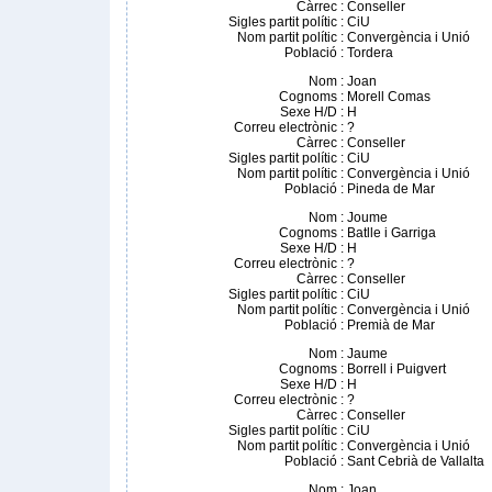
Càrrec
:
Conseller
Sigles partit polític
:
CiU
Nom partit polític
:
Convergència i Unió
Població
:
Tordera
Nom
:
Joan
Cognoms
:
Morell Comas
Sexe H/D
:
H
Correu electrònic
:
?
Càrrec
:
Conseller
Sigles partit polític
:
CiU
Nom partit polític
:
Convergència i Unió
Població
:
Pineda de Mar
Nom
:
Joume
Cognoms
:
Batlle i Garriga
Sexe H/D
:
H
Correu electrònic
:
?
Càrrec
:
Conseller
Sigles partit polític
:
CiU
Nom partit polític
:
Convergència i Unió
Població
:
Premià de Mar
Nom
:
Jaume
Cognoms
:
Borrell i Puigvert
Sexe H/D
:
H
Correu electrònic
:
?
Càrrec
:
Conseller
Sigles partit polític
:
CiU
Nom partit polític
:
Convergència i Unió
Població
:
Sant Cebrià de Vallalta
Nom
:
Joan