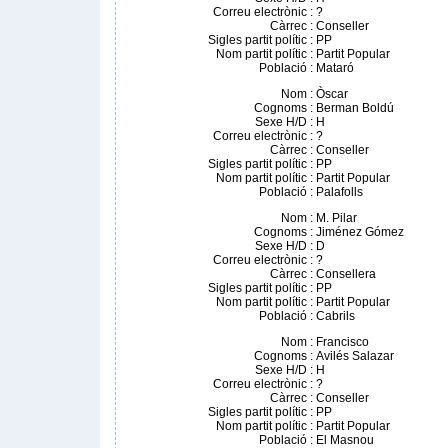
Correu electrònic
:
?
Càrrec
:
Conseller
Sigles partit polític
:
PP
Nom partit polític
:
Partit Popular
Població
:
Mataró
Nom
:
Òscar
Cognoms
:
Berman Boldú
Sexe H/D
:
H
Correu electrònic
:
?
Càrrec
:
Conseller
Sigles partit polític
:
PP
Nom partit polític
:
Partit Popular
Població
:
Palafolls
Nom
:
M. Pilar
Cognoms
:
Jiménez Gómez
Sexe H/D
:
D
Correu electrònic
:
?
Càrrec
:
Consellera
Sigles partit polític
:
PP
Nom partit polític
:
Partit Popular
Població
:
Cabrils
Nom
:
Francisco
Cognoms
:
Avilés Salazar
Sexe H/D
:
H
Correu electrònic
:
?
Càrrec
:
Conseller
Sigles partit polític
:
PP
Nom partit polític
:
Partit Popular
Població
:
El Masnou