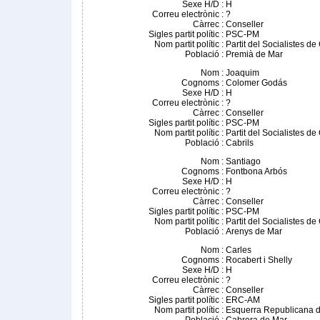
Sexe H/D
:
H
Correu electrònic
:
?
Càrrec
:
Conseller
Sigles partit polític
:
PSC-PM
Nom partit polític
:
Partit del Socialistes d
Població
:
Premià de Mar
Nom
:
Joaquim
Cognoms
:
Colomer Godás
Sexe H/D
:
H
Correu electrònic
:
?
Càrrec
:
Conseller
Sigles partit polític
:
PSC-PM
Nom partit polític
:
Partit del Socialistes d
Població
:
Cabrils
Nom
:
Santiago
Cognoms
:
Fontbona Arbós
Sexe H/D
:
H
Correu electrònic
:
?
Càrrec
:
Conseller
Sigles partit polític
:
PSC-PM
Nom partit polític
:
Partit del Socialistes d
Població
:
Arenys de Mar
Nom
:
Carles
Cognoms
:
Rocabert i Shelly
Sexe H/D
:
H
Correu electrònic
:
?
Càrrec
:
Conseller
Sigles partit polític
:
ERC-AM
Nom partit polític
:
Esquerra Republicana d