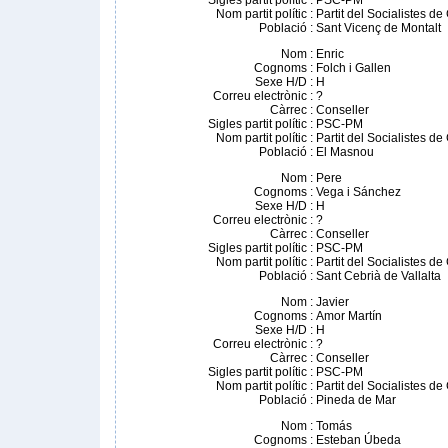
Sigles partit polític
:
PSC-PM
Nom partit polític
:
Partit del Socialistes d
Població
:
Sant Vicenç de Montalt
Nom
:
Enric
Cognoms
:
Folch i Gallen
Sexe H/D
:
H
Correu electrònic
:
?
Càrrec
:
Conseller
Sigles partit polític
:
PSC-PM
Nom partit polític
:
Partit del Socialistes d
Població
:
El Masnou
Nom
:
Pere
Cognoms
:
Vega i Sánchez
Sexe H/D
:
H
Correu electrònic
:
?
Càrrec
:
Conseller
Sigles partit polític
:
PSC-PM
Nom partit polític
:
Partit del Socialistes d
Població
:
Sant Cebrià de Vallalta
Nom
:
Javier
Cognoms
:
Amor Martín
Sexe H/D
:
H
Correu electrònic
:
?
Càrrec
:
Conseller
Sigles partit polític
:
PSC-PM
Nom partit polític
:
Partit del Socialistes d
Població
:
Pineda de Mar
Nom
:
Tomás
Cognoms
:
Esteban Úbeda