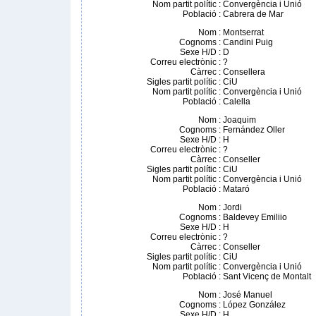
Nom partit polític
:
Convergència i Unió
Població
:
Cabrera de Mar
Nom
:
Montserrat
Cognoms
:
Candini Puig
Sexe H/D
:
D
Correu electrònic
:
?
Càrrec
:
Consellera
Sigles partit polític
:
CiU
Nom partit polític
:
Convergència i Unió
Població
:
Calella
Nom
:
Joaquim
Cognoms
:
Fernández Oller
Sexe H/D
:
H
Correu electrònic
:
?
Càrrec
:
Conseller
Sigles partit polític
:
CiU
Nom partit polític
:
Convergència i Unió
Població
:
Mataró
Nom
:
Jordi
Cognoms
:
Baldevey Emiliio
Sexe H/D
:
H
Correu electrònic
:
?
Càrrec
:
Conseller
Sigles partit polític
:
CiU
Nom partit polític
:
Convergència i Unió
Població
:
Sant Vicenç de Montalt
Nom
:
José Manuel
Cognoms
:
López González
Sexe H/D
:
H