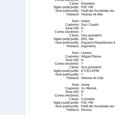
Correu electrònic
:
?
Càrrec
:
President
Sigles partit polític
:
PSC-PM
Nom partit polític
:
Partit del Socialistes d
Població
:
Vilassar de Mar
Nom
:
Antoni
Cognoms
:
Soy i Casals
Sexe H/D
:
H
Correu electrònic
:
?
Càrrec
:
Vice-president
Sigles partit polític
:
ERC-AM
Nom partit polític
:
Esquerra Republicana d
Població
:
Argentona
Nom
:
Llorenç
Cognoms
:
Artigas Planas
Sexe H/D
:
H
Correu electrònic
:
?
Càrrec
:
Vice-president
Sigles partit polític
:
ICV-EA-EPM
Nom partit polític
:
?
Població
:
Vilassar de Dalt
Nom
:
Josep
Cognoms
:
Jo i Munné
Sexe H/D
:
H
Correu electrònic
:
?
Càrrec
:
Conseller
Sigles partit polític
:
PSC-PM
Nom partit polític
:
Partit del Socialistes d
Població
:
Dosrius