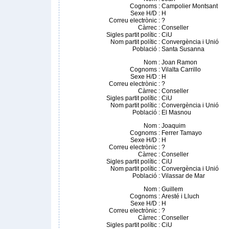
Cognoms
:
Campolier Montsant
Sexe H/D
:
H
Correu electrònic
:
?
Càrrec
:
Conseller
Sigles partit polític
:
CiU
Nom partit polític
:
Convergència i Unió
Població
:
Santa Susanna
Nom
:
Joan Ramon
Cognoms
:
Vilalta Carrillo
Sexe H/D
:
H
Correu electrònic
:
?
Càrrec
:
Conseller
Sigles partit polític
:
CiU
Nom partit polític
:
Convergència i Unió
Població
:
El Masnou
Nom
:
Joaquim
Cognoms
:
Ferrer Tamayo
Sexe H/D
:
H
Correu electrònic
:
?
Càrrec
:
Conseller
Sigles partit polític
:
CiU
Nom partit polític
:
Convergència i Unió
Població
:
Vilassar de Mar
Nom
:
Guillem
Cognoms
:
Aresté i Lluch
Sexe H/D
:
H
Correu electrònic
:
?
Càrrec
:
Conseller
Sigles partit polític
:
CiU