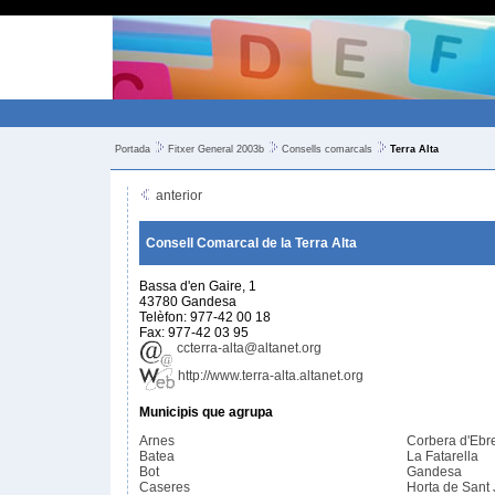
Portada
Fitxer General 2003b
Consells comarcals
Terra Alta
anterior
Consell Comarcal de la Terra Alta
Bassa d'en Gaire, 1
43780 Gandesa
Telèfon: 977-42 00 18
Fax: 977-42 03 95
ccterra-alta@altanet.org
http://www.terra-alta.altanet.org
Municipis que agrupa
Arnes
Corbera d'Ebr
Batea
La Fatarella
Bot
Gandesa
Caseres
Horta de Sant