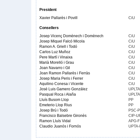
President
Xavier Pallarès i Povill
CiU
Consellers
Josep Vicenç Domènech i Domènech
CiU
Josep Miquel Falcó Micola
CiU
Ramon A. Griell i Todó
CiU
Carlos Luz Muñoz
CiU
Pere Martí i Vinaixa
CiU
Marià Morelló i Grau
CiU
Joan Navarro i Gil
CiU
Joan Ramon Pallarès i Ferràs
CiU
Josep Maria Peris i Ferrer
CiU
Aquilino Conesa i Vicente
CiU
José Luis Gamero González
UPLTA
Pasqual Roca i Alaña
UPLTA
Lluís Busom Llop
PP
Emeterio Llop Rius
PP
Josep Brú i Todó
PSC-
Francisco Balsebre Gironès
CIP-U
Ramon Lluís Vidal
APG-F
Claudio Juanós i Fornós
UPTA-