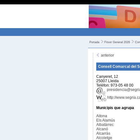
Portada
Fitxer General 2026
Con
anterior
Consell Comarcal del S
Canyeret, 12
25007 Lleida
Telèfon: 973-05 48 00
presidencia@segria
http://www.segria.c
Municipis que agrupa
Aitona
Els Alamús
Albatàrrec
Alcanó
Alcarràs
Alcoletge