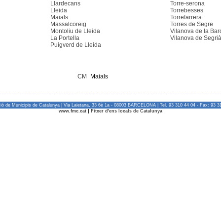
Llardecans
Torre-serona
Lleida
Torrebesses
Maials
Torrefarrera
Massalcoreig
Torres de Segre
Montoliu de Lleida
Vilanova de la Bar
La Portella
Vilanova de Segri
Puigverd de Lleida
CM
Maials
ió de Municipis de Catalunya | Via Laietana, 33 6è 1a - 08003 BARCELONA | Tel. 93 310 44 04 - Fax: 93 3
www.fmc.cat
|
Fitxer d'ens locals de Catalunya