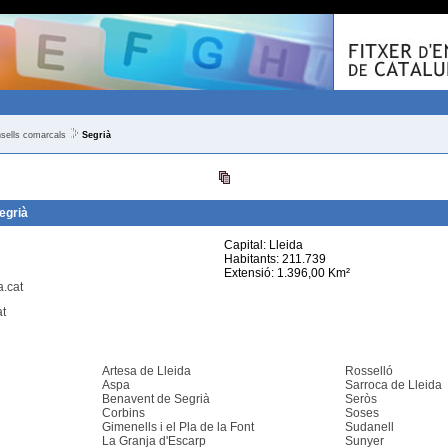
sells comarcals
Segrià
egrià
Capital: Lleida
Habitants: 211.739
Extensió: 1.396,00 Km²
.cat
at
Artesa de Lleida
Rosselló
Aspa
Sarroca de Lleida
Benavent de Segrià
Seròs
Corbins
Soses
Gimenells i el Pla de la Font
Sudanell
La Granja d'Escarp
Sunyer