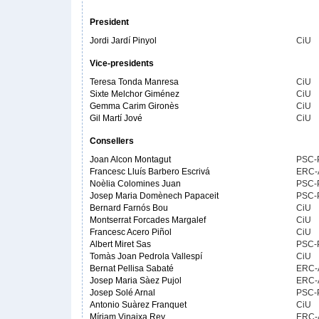
President
Jordi Jardí Pinyol
CiU
Vice-presidents
Teresa Tonda Manresa
CiU
Sixte Melchor Giménez
CiU
Gemma Carim Gironès
CiU
Gil Martí Jové
CiU
Consellers
Joan Alcon Montagut
PSC-
Francesc Lluís Barbero Escrivá
ERC-
Noèlia Colomines Juan
PSC-
Josep Maria Domènech Papaceit
PSC-
Bernard Farnós Bou
CiU
Montserrat Forcades Margalef
CiU
Francesc Acero Piñol
CiU
Albert Miret Sas
PSC-
Tomàs Joan Pedrola Vallespí
CiU
Bernat Pellisa Sabaté
ERC-
Josep Maria Sàez Pujol
ERC-
Josep Solé Arnal
PSC-
Antonio Suàrez Franquet
CiU
Míriam Vinaixa Rey
ERC-