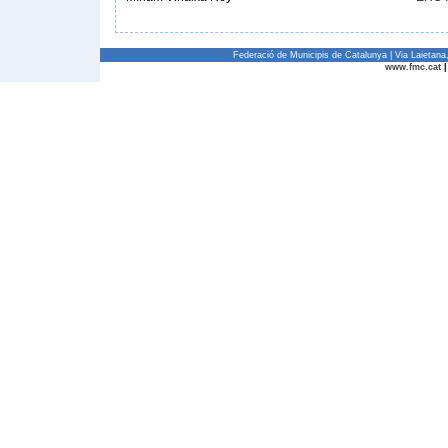
Federació de Municipis de Catalunya | Via Laietan
www.fmc.cat