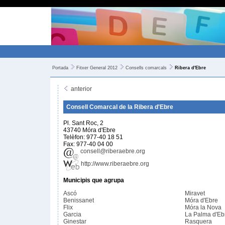
Portada
Fitxer General 2012
Consells comarcals
Ribera d'Ebre
anterior
Consell Comarcal de la Ribera d'Ebre
Pl. Sant Roc, 2
43740 Móra d'Ebre
Telèfon: 977-40 18 51
Fax: 977-40 04 00
consell@riberaebre.org
http://www.riberaebre.org
Municipis que agrupa
Ascó
Miravet
Benissanet
Móra d'Ebre
Flix
Móra la Nova
Garcia
La Palma d'Eb
Ginestar
Rasquera