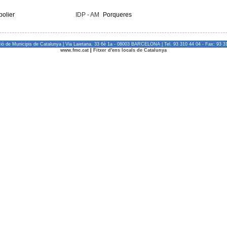
olier
IDP - AM
Porqueres
ió de Municipis de Catalunya | Via Laietana, 33 6è 1a - 08003 BARCELONA | Tel. 93 310 44 04 - Fax: 93 3
www.fmc.cat
|
Fitxer d'ens locals de Catalunya