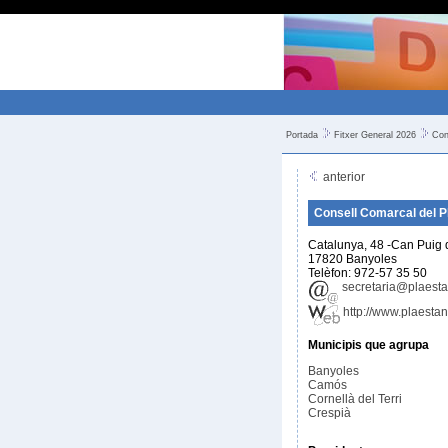
Portada
Fitxer General 2026
Con
anterior
Consell Comarcal del Pl
Catalunya, 48 -Can Puig 
17820 Banyoles
Telèfon: 972-57 35 50
secretaria@plaesta
http://www.plaestan
Municipis que agrupa
Banyoles
Camós
Cornellà del Terri
Crespià