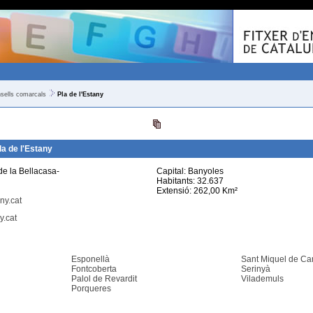
sells comarcals
Pla de l'Estany
a de l'Estany
de la Bellacasa-
Capital: Banyoles
Habitants: 32.637
Extensió: 262,00 Km²
ny.cat
y.cat
Esponellà
Sant Miquel de C
Fontcoberta
Serinyà
Palol de Revardit
Vilademuls
Porqueres