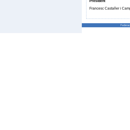
President
Francesc Castañer i Camp
Federac