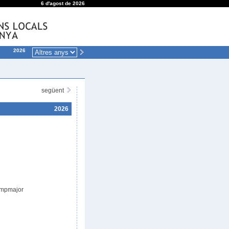
6 d'agost de 2026
2026
següent
2026
ampmajor