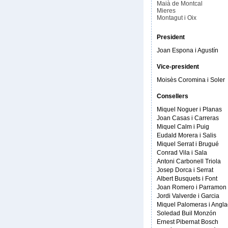
Maià de Montcal
Mieres
Montagut i Oix
President
Joan Espona i Agustín
Vice-president
Moisès Coromina i Soler
Consellers
Miquel Noguer i Planas
Joan Casas i Carreras
Miquel Calm i Puig
Eudald Morera i Salis
Miquel Serrat i Brugué
Conrad Vila i Sala
Antoni Carbonell Triola
Josep Dorca i Serrat
Albert Busquets i Font
Joan Romero i Parramon
Jordi Valverde i Garcia
Miquel Palomeras i Angl
Soledad Buil Monzón
Ernest Pibernat Bosch