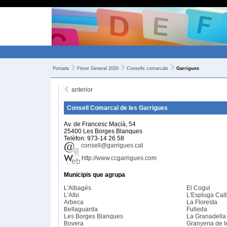
Portada
Fitxer General 2020
Consells comarcals
Garrigues
anterior
Consell Comarcal de les Garrigues
Av. de Francesc Macià, 54
25400 Les Borges Blanques
Telèfon: 973-14 26 58
consell@garrigues.cat
http://www.ccgarrigues.com
Municipis que agrupa
L'Albagés
El Cogul
L'Albi
L'Espluga Cal
Arbeca
La Floresta
Bellaguarda
Fulleda
Les Borges Blanques
La Granadella
Bovera
Granyena de l