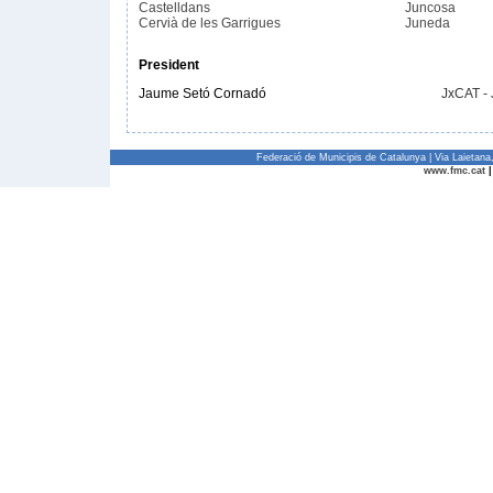
Castelldans
Juncosa
Cervià de les Garrigues
Juneda
President
Jaume Setó Cornadó
JxCAT -
Federació de Municipis de Catalunya | Via Laietan
www.fmc.cat