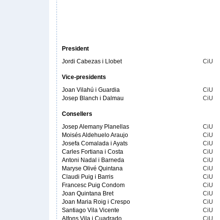
President
Jordi Cabezas i Llobet
CiU
Vice-presidents
Joan Vilahú i Guardia
CiU
Josep Blanch i Dalmau
CiU
Consellers
Josep Alemany Planellas
CiU
Moisés Aldehuelo Araujo
CiU
Josefa Comalada i Ayats
CiU
Carles Fortiana i Costa
CiU
Antoni Nadal i Barneda
CiU
Maryse Olivé Quintana
CiU
Claudi Puig i Barris
CiU
Francesc Puig Condom
CiU
Joan Quintana Bret
CiU
Joan Maria Roig i Crespo
CiU
Santiago Vila Vicente
CiU
Alfons Vila i Cuadrado
CiU