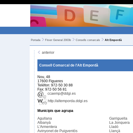
Portada
Fitxer General 2003b
Consells comarcals
Alt Empordà
anterior
Consell Comarcal de l'Alt Empordà
Nou, 48
17600 Figueres
Telèfon: 972-50 30 88
Fax: 972-50 56 81
ccaemp@ddgi.es
http://altemporda.ddgi.es
Municipis que agrupa
Agullana
Garriguella
Albanyà
La Jonquera
L'Armentera
Lladó
Avinyonet de Puigventós
Llançà