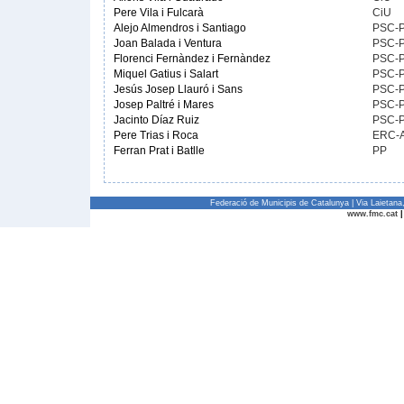
Pere Vila i Fulcarà
CiU
Alejo Almendros i Santiago
PSC-
Joan Balada i Ventura
PSC-
Florenci Fernàndez i Fernàndez
PSC-
Miquel Gatius i Salart
PSC-
Jesús Josep Llauró i Sans
PSC-
Josep Paltré i Mares
PSC-
Jacinto Díaz Ruiz
PSC-
Pere Trias i Roca
ERC-
Ferran Prat i Batlle
PP
Federació de Municipis de Catalunya | Via Laietan
www.fmc.cat