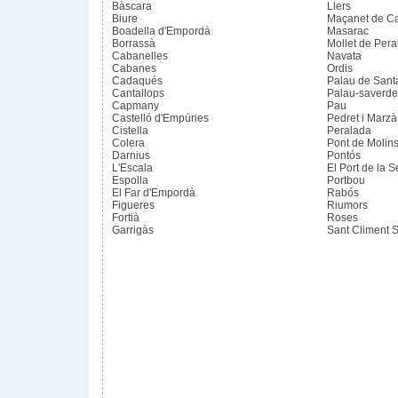
Bàscara
Llers
Biure
Maçanet de C
Boadella d'Empordà
Masarac
Borrassà
Mollet de Per
Cabanelles
Navata
Cabanes
Ordis
Cadaqués
Palau de Santa
Cantallops
Palau-saverde
Capmany
Pau
Castelló d'Empúries
Pedret i Marzà
Cistella
Peralada
Colera
Pont de Molin
Darnius
Pontós
L'Escala
El Port de la S
Espolla
Portbou
El Far d'Empordà
Rabós
Figueres
Riumors
Fortià
Roses
Garrigàs
Sant Climent 