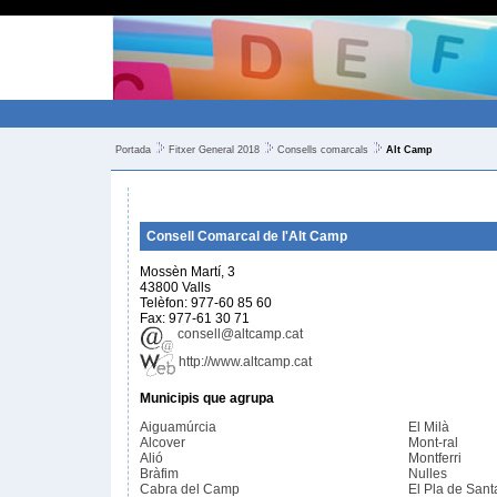
Portada
Fitxer General 2018
Consells comarcals
Alt Camp
Consell Comarcal de l'Alt Camp
Mossèn Martí, 3
43800 Valls
Telèfon: 977-60 85 60
Fax: 977-61 30 71
consell@altcamp.cat
http://www.altcamp.cat
Municipis que agrupa
Aiguamúrcia
El Milà
Alcover
Mont-ral
Alió
Montferri
Bràfim
Nulles
Cabra del Camp
El Pla de Sant