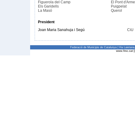
Figuerola del Camp
El Pont d'Arme
Els Garidells
Puigpelat
La Masó
Querol
President
Joan Maria Sanahuja i Segú
CiU
Federació de Municipis de Catalunya | Via Laietan
www.fmc.cat